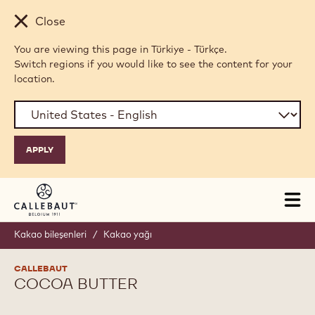
Skip to main content
Close
You are viewing this page in Türkiye - Türkçe.
Switch regions if you would like to see the content for your
location.
Tog
mai
nav
Kakao bileşenleri
/
Kakao yağı
CALLEBAUT
COCOA BUTTER