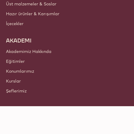
Üst malzemeler & Soslar
Hazır ürünler & Karışımlar
İçecekler
AKADEMI
Akademimiz Hakkında
Eğitimler
Konumlarımız
Kurslar
Şeflerimiz
Bizi takip edin
LinkedIn
TikTok
Opens in a new window.
Opens in a new window.
Facebook
YouTube
Opens in a new window
Instagram
Opens in a new w
Opens in
© 2021 - 2026