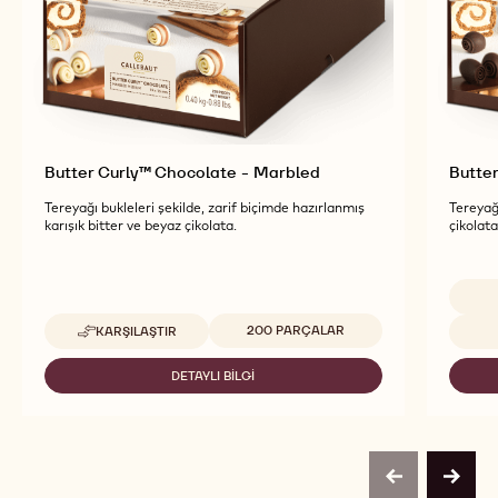
Butter Curly™ Chocolate - Marbled
Butter
Tereyağı bukleleri şekilde, zarif biçimde hazırlanmış
Tereyağı
karışık bitter ve beyaz çikolata.
çikolata
Uygun boyutlar
Uygun 
200 PARÇALAR
KARŞILAŞTIR
-
BUTTER
CURLY™
DETAYLI BILGI
-
CHOCOLATE
BUTTER
-
CURLY™
MARBLED
CHOCOLATE
-
MARBLED
previous
next