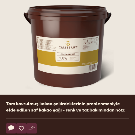
Product
Tam kavrulmuş kakao çekirdeklerinin preslenmesiyle
information
elde edilen saf kakao yağı - renk ve tat bakımından nötr.
Actions
Yorum yaz
- Cocoa butter
Kaydet
- Cocoa butter
Karşılaştır
- Cocoa butter