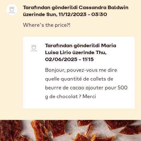
Tarafından gönderildi
Cassandra Baldwin
üzerinde Sun, 11/12/2023 - 03:30
Where's the price?!
Tarafından gönderildi
Maria
Luisa Lirio
üzerinde Thu,
02/06/2025 - 11:15
In
Bonjour, pouvez-vous me dire
reply
quelle quantité de callets de
to
Where's
beurre de cacao ajouter pour 500
the
g de chocolat ? Merci
price?!
by
Cassandra
Baldwin