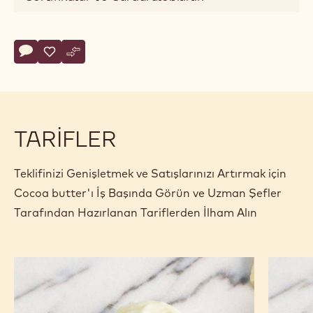
Actions
Yorum yaz
- Cocoa butter
Kaydet
- Cocoa butter
Karşılaştır
- Cocoa butter
TARIFLER
Teklifinizi Genişletmek ve Satışlarınızı Artırmak için
Cocoa butter'ı İş Başında Görün ve Uzman Şefler
Tarafından Hazırlanan Tariflerden İlham Alın
Ganaj
Ganaj
bazlı
bazlı
beyaz
beyaz