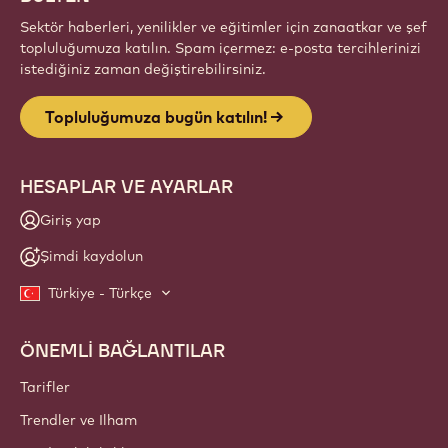
Sektör haberleri, yenilikler ve eğitimler için zanaatkar ve şef
topluluğumuza katılın. Spam içermez: e-posta tercihlerinizi
istediğiniz zaman değiştirebilirsiniz.
Topluluğumuza bugün katılın!
HESAPLAR VE AYARLAR
Giriş yap
Şimdi kaydolun
Türkiye - Türkçe
ÖNEMLİ BAĞLANTILAR
Footer
Callebaut
Tarifler
Trendler ve Ilham