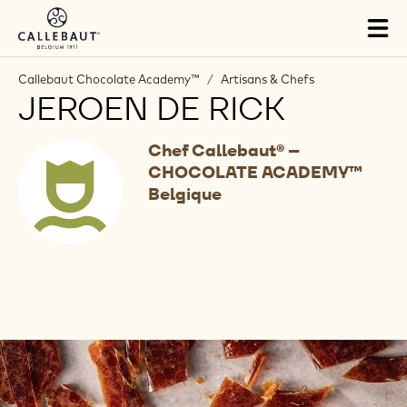
Skip to main content
Tog
mai
nav
Callebaut Chocolate Academy™
/
Artisans & Chefs
JEROEN DE RICK
Chef Callebaut® –
CHOCOLATE ACADEMY™
Belgique