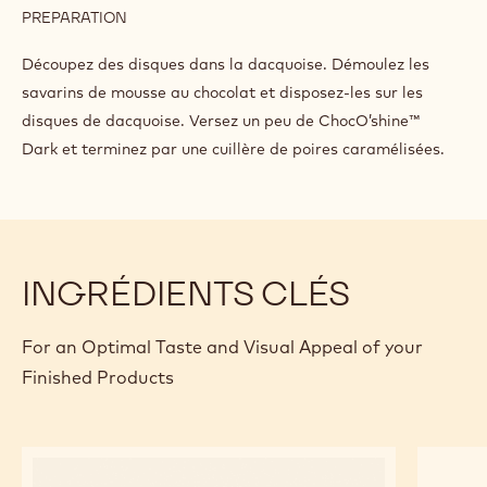
FINITION ET PRÉSENTATION
INGREDIENTS
:
FINITION
ET
Q.S.
Callebaut ChocO’shine™ Dark
PRÉSENTATION
PREPARATION
:
FINITION
ET
Découpez des disques dans la dacquoise. Démoulez les
PRÉSENTATION
savarins de mousse au chocolat et disposez-les sur les
disques de dacquoise. Versez un peu de ChocO’shine™
Dark et terminez par une cuillère de poires caramélisées.