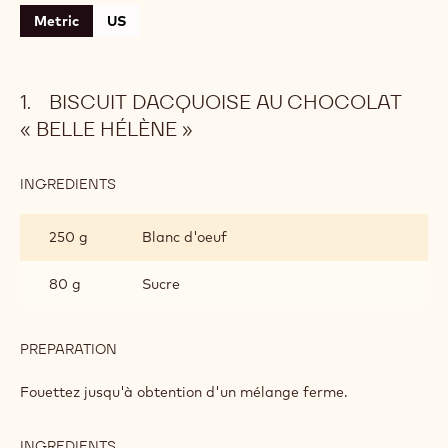
Biscuit dacquoise au chocolat « Belle Hélène »
Mousse au chocolat noir
Poires caramélisées
Finition et présentation
Metric
US
BISCUIT DACQUOISE AU CHOCOLAT
« BELLE HÉLÈNE »
INGREDIENTS
: