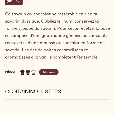
Alexandre
ALEXANDRE BOURDEAUX
Bourdeaux
SAVARIN POIRE-CHOCOLAT
Actions
Écrire un commentaire
- Savarin poire-chocolat
Sauvegarder
- Savarin poire-chocolat
Ce savarin au chocolat ne ressemble en rien au
savarin classique. Oubliez le rhum, conservez la
forme typique du savarin. Pour cette recette, la base
se compose d’une gourmande génoise au chocolat,
recouverte d’une mousse au chocolat en forme de
savarin. Les dés de poires caramélisées et