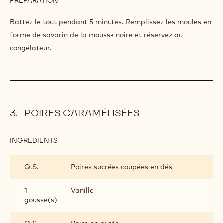
MOUSSE AU CHOCOLAT NOIR
INGREDIENTS
:
MOUSSE
AU
400 g
Callebaut Dark Chocolate Mousse
CHOCOLAT
NOIR
500 g
Lait
PREPARATION
:
MOUSSE
AU
Battez le tout pendant 5 minutes. Remplissez les moules en
CHOCOLAT
forme de savarin de la mousse noire et réservez au
NOIR
congélateur.