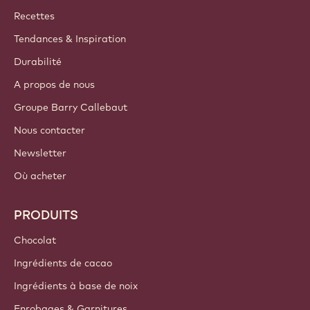
Rejoignez notre communauté
COMPTES ET PARAMÈTRES
S'identifier
S'inscrire
Belgium - Français
LIENS IMPORTANTS
Footer
Callebaut
Recettes
Tendances & Inspiration
Durabilité
A propos de nous
Groupe Barry Callebaut
Nous contacter