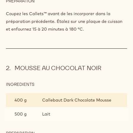
PREPARATION
:
BISCUIT
DACQUOISE
Incorporez délicatement les poudres dans les blancs d'œufs
AU
montés en neige. Ajoutez le sucre en deux fois
CHOCOLAT
« BELLE
HÉLÈNE »
INGREDIENTS
:
BISCUIT
DACQUOISE
75 g
Callebaut 811
AU
CHOCOLAT
« BELLE
HÉLÈNE »
PREPARATION
:
BISCUIT
DACQUOISE
Coupez les Callets
™ avant de les incorporer dans la
AU
préparation précédente. Étalez sur une plaque de cuisson
CHOCOLAT
et enfournez 15 à 20 minutes à 180 °C.
« BELLE
HÉLÈNE »