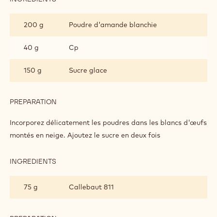
BISCUIT
DACQUOISE
250 g
Blanc d'oeuf
AU
CHOCOLAT
« BELLE
80 g
Sucre
HÉLÈNE »
PREPARATION
:
BISCUIT
DACQUOISE
Fouettez jusqu'à obtention d'un mélange ferme.
AU
CHOCOLAT
« BELLE
INGREDIENTS
:
HÉLÈNE »
BISCUIT
DACQUOISE
200 g
Poudre d'amande blanchie
AU
CHOCOLAT
« BELLE
40 g
Cp
HÉLÈNE »
150 g
Sucre glace