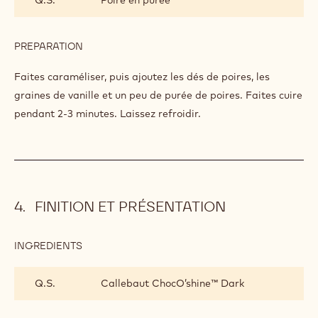
POIRES CARAMÉLISÉES
INGREDIENTS
:
POIRES
CARAMÉLISÉES
Q.S.
Poires sucrées coupées en dés
1
Vanille
gousse(s)
Q.S.
Poire en purée
PREPARATION
:
POIRES
CARAMÉLISÉES
Faites caraméliser, puis ajoutez les dés de poires, les
graines de vanille et un peu de purée de poires. Faites cuire
pendant 2-3 minutes. Laissez refroidir.