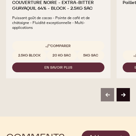
COUVERTURE NOIRE - EXTRA-BITTER
Paille
GUAYAQUIL 64% - BLOCK - 2.5KG SAC
Puissant goût de cacao - Pointe de café et de
châtaigne - Fluidité exceptionnelle - Multi-
applications
COMPARER
-
COUVERTURE
Tailles disponibles
2.5KG BLOCK
20 KG SAC
5KG SAC
NOIRE
-
EN SAVOIR PLUS
EXTRA-
-
BITTER
COUVERTURE
GUAYAQUIL
NOIRE
64%
-
-
EXTRA-
BLOCK
BITTER
previous
next
-
GUAYAQUIL
2.5KG
64%
SAC
-
BLOCK
-
2.5KG
SAC