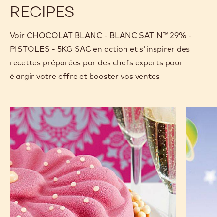
RECIPES
Voir CHOCOLAT BLANC - BLANC SATIN™ 29% -
PISTOLES - 5KG SAC en action et s'inspirer des
recettes préparées par des chefs experts pour
élargir votre offre et booster vos ventes
Perle
Bunnyz
d'un
à
jour
la
conquêt
de
l'espace