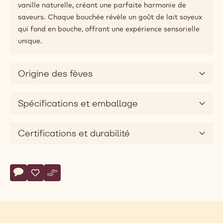
vanille naturelle, créant une parfaite harmonie de
saveurs. Chaque bouchée révèle un goût de lait soyeux
qui fond en bouche, offrant une expérience sensorielle
unique.
Origine des fèves
Spécifications et emballage
Certifications et durabilité
Actions
Écrire un commentaire
- CHOCOLAT BLANC - BLANC SATIN™ 29% - PISTOLES - 5
Sauvegarder
- CHOCOLAT BLANC - BLANC SATIN™ 29% - PISTOLES
Comparer
- CHOCOLAT BLANC - BLANC SATIN™ 29% - PIST