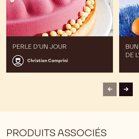
PERLE D'UN JOUR
BUN
DE 
Christian
Christian Camprini
Camprini
previous
next
PRODUITS ASSOCIÉS