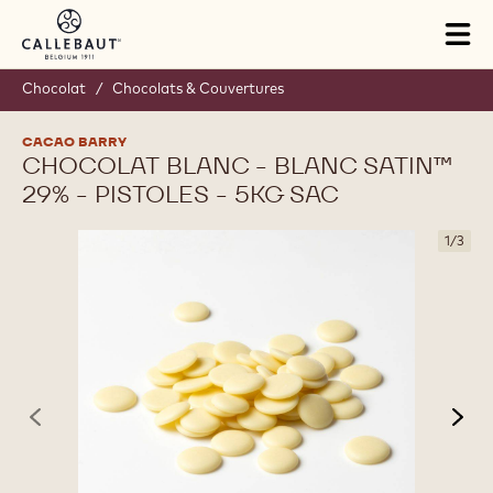
Skip to main content
Tog
mai
nav
Chocolat
/
Chocolats & Couvertures
CACAO BARRY
CHOCOLAT BLANC - BLANC SATIN™
29% - PISTOLES - 5KG SAC
1
/
3
previous
nex