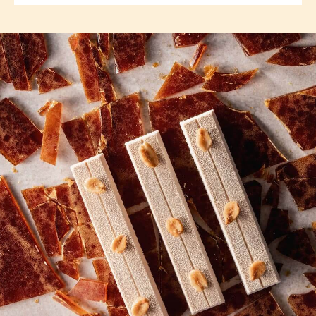
previous
next
COMMENTS
Add comment
There are no comments yet.