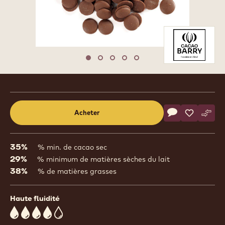
CARTON
1
/
5
previous
nex
Move to slide 1
Move to slide 2
Move to slide 3
Move to slide 4
Move to slide 5
Product