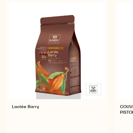
PRODUITS ASSOCIÉS
Explore More Chocolate and Cocoa Ingredients for
Tasty and Visually Stunning Finished Goods