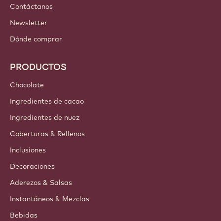
Iberia - Español
ENLACES IMPORTANTES
Footer
Callebaut
Recetas
Tendencias e Inspiración
Sostenibilidad
Acerca de nosotros
Barry Callebaut Group
Contáctanos
Newsletter
Dónde comprar
PRODUCTOS
Chocolate