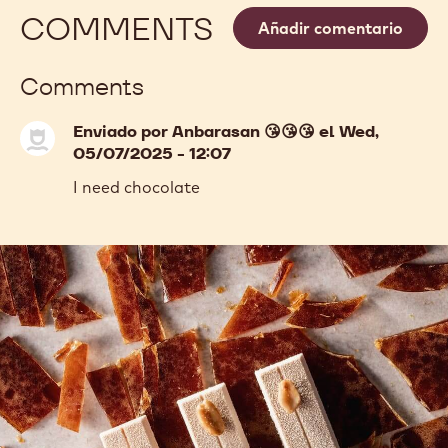
5KG BLOQUE
MÁS INFO
M
-
823
previous
next
COMMENTS
Añadir comentario
Comments
Enviado por
Anbarasan 😘😘😘
el Wed,
05/07/2025 - 12:07
I need chocolate