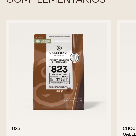
KG
CHOCOLATE
-
RUBY
CALLETS
-
RB2
-
previous
next
2,5
KG
-
CALLETS
PRODUCTOS
COMPLEMENTARIOS