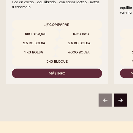
823
CHOCO
CALL
rico en cacao - equilibrado - con sabor lacteo - notas
a caramelo
equilib
vainilla
COMPARAR
-
823
Tamaños disponibles
5KG BLOQUE
10KG BAG
Tamaño
2.5 KG BOLSA
2.5 KG BOLSA
1 KG BOLSA
400G BOLSA