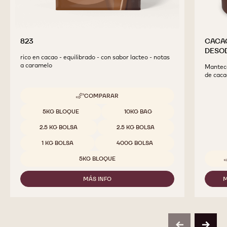
823
CACA
DESOD
rico en cacao - equilibrado - con sabor lacteo - notas
a caramelo
Manteca
de caca
COMPARAR