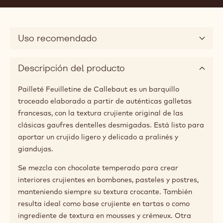
Actions
Comprar ahora
Escriba un com
- DECORACIÓN 
Guardar
- DECORAC
Comp
- DE
(opens
a
modal
Forma
window)
bolsa hasta 5 kg
Tamaños disponibles
2.5kg Bolsa
Uso recomendado
Descripción del producto
Pailleté Feuilletine de Callebaut es un barquillo