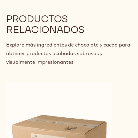
PASTA DE CHOCOLATE Y
BRO
ALMENDRA CRUJIENTE
Y C
Alexandre
Alex
Alexandre Bourdeaux
Bourdeaux
Bour
previous
next
PRODUCTOS
RELACIONADOS
Explore más ingredientes de chocolate y cacao para
obtener productos acabados sabrosos y