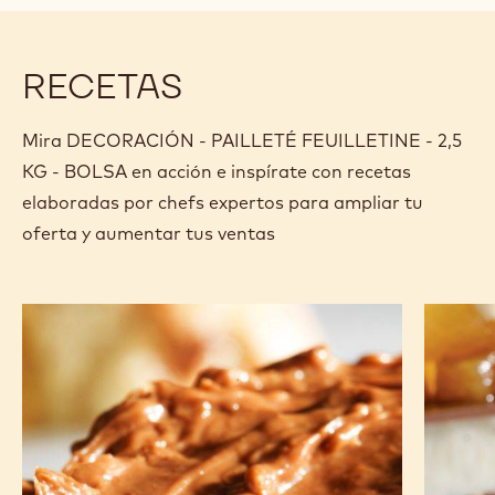
Especificaciones y embalaje
Certificaciones y sostenibilidad
Actions
Comprar ahora
Escriba un com
- DECORACIÓN 
Guardar
- DECORAC
Comp
- DE
(opens
a
modal
window)
RECETAS
Mira DECORACIÓN - PAILLETÉ FEUILLETINE - 2,5
KG - BOLSA en acción e inspírate con recetas
elaboradas por chefs expertos para ampliar tu