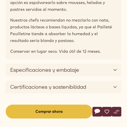
troceado elaborado a partir de auténticas galletas
francesas, con la textura crujiente original de las
clásicas gaufres dentelles desmigadas. Está listo para
aportar un crujido ligero y delicado a pralinés y
giandujas.
Se mezcla con chocolate temperado para crear
interiores crujientes en bombones, pasteles y postres,
manteniendo siempre su textura crocante. También
resulta ideal como base crujiente en tartas o como
ingrediente de textura en mousses y crémeux. Otra
opción es espolvorearlo sobre mousses, helados y
postres servidos al momento.
Nuestros chefs recomiendan no mezclarlo con nata,
productos lácteos o bases líquidas, ya que el Pailleté
Feuilletine tiende a absorber la humedad y el
resultado sería blando y pastoso.
Conservar en lugar seco. Vida útil de 12 meses.