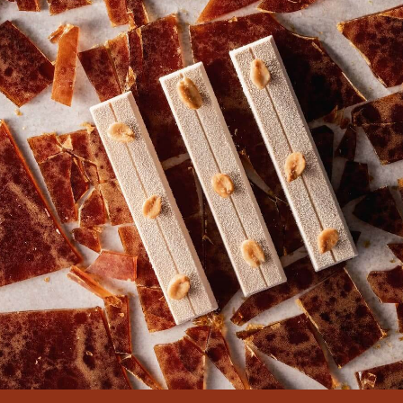
Enviado por
Дмитрий Мякенький
el Sat,
10/07/2023 - 23:32
Hello! Where can I find out the price of your
product?