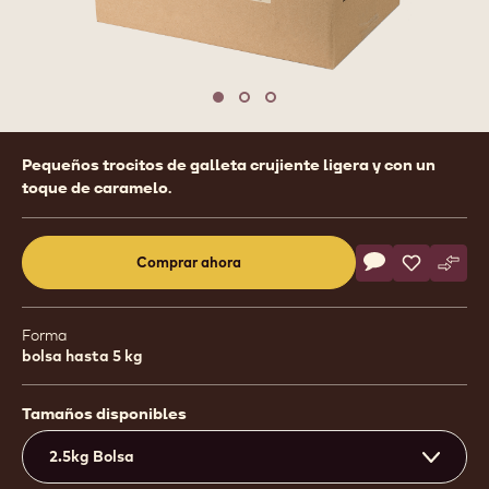
1
/
3
previous
nex
Move to slide 1
Move to slide 2
Move to slide 3
Product
Pequeños trocitos de galleta crujiente ligera y con un
information
toque de caramelo.