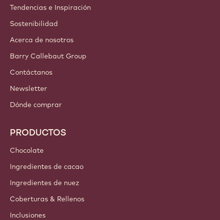
CUENTAS Y CONFIGURACIÓN
Entrar
¡Inscríbete ahora!
Iberia - Español
ENLACES IMPORTANTES
Footer
Callebaut
Recetas
Tendencias e Inspiración
Sostenibilidad
Acerca de nosotros
Barry Callebaut Group
Contáctanos
Newsletter