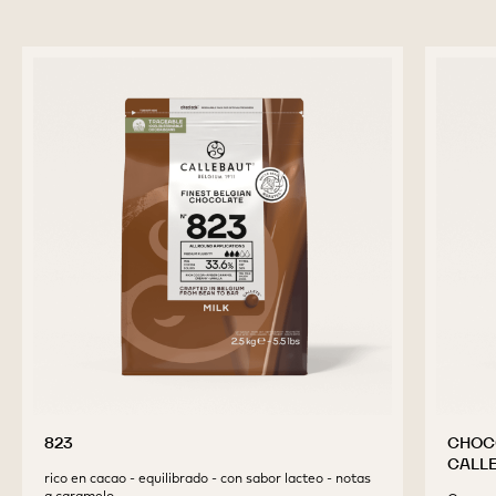
RUBY
CALLETS
-
RB2
-
previous
next
2,5
KG
-
CALLETS
PRODUCTOS
COMPLEMENTARIOS