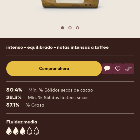
1
/
3
previous
nex
Move to slide 1
Move to slide 2
Move to slide 3
Product
intenso - equilibrado - notas intensas a toffee
information