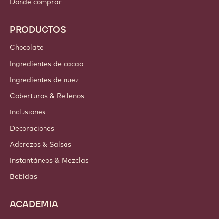
Callebaut
Recetas
Tendencias e Inspiración
Sostenibilidad
Acerca de nosotros
Barry Callebaut Group
Contáctanos
Newsletter
Dónde comprar
PRODUCTOS
Chocolate
Ingredientes de cacao
Ingredientes de nuez