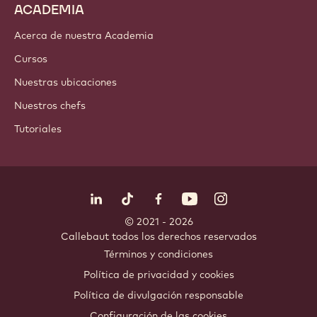
ACADEMIA
Acerca de nuestra Academia
Cursos
Nuestras ubicaciones
Nuestros chefs
Tutoriales
Síguenos
LinkedIn
TikTok
Opens in a new window.
Opens in a new window.
Facebook
YouTube
Opens in a new window
Instagram
Opens in a new w
Opens in
© 2021 - 2026
Callebaut
.
todos los derechos reservados
Footer
Términos y condiciones
-
Política de privacidad y cookies
meta
Política de divulgación responsable
navigation
Configuración de las cookies