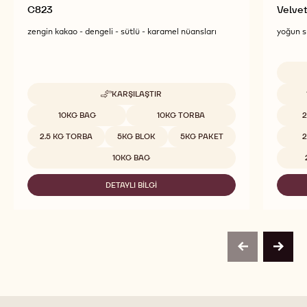
C823
Velve
zengin kakao - dengeli - sütlü - karamel nüansları
yoğun sü
Uygun 
KARŞILAŞTIR
-
C823
Uygun boyutlar
10KG BAG
10KG TORBA
2