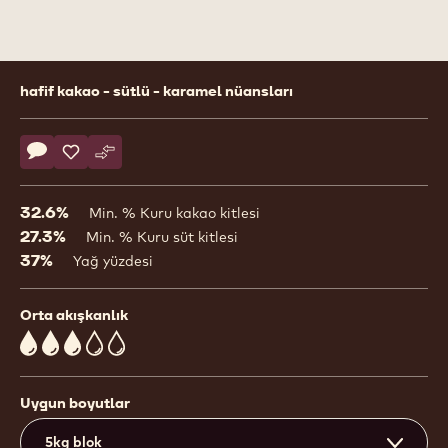
Product
hafif kakao - sütlü - karamel nüansları
information
Actions
Yorum yaz
- 845
Kaydet
- 845
Karşılaştır
- 845