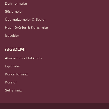
Bülten
Nereden satın alabilirim?
ÜRÜNLER
Çikolata
Kakao bileşenleri
Fındık bileşenleri
Kaplama & Dolgular
Dahil olmalar
Süslemeler
Üst malzemeler & Soslar
Hazır ürünler & Karışımlar
İçecekler