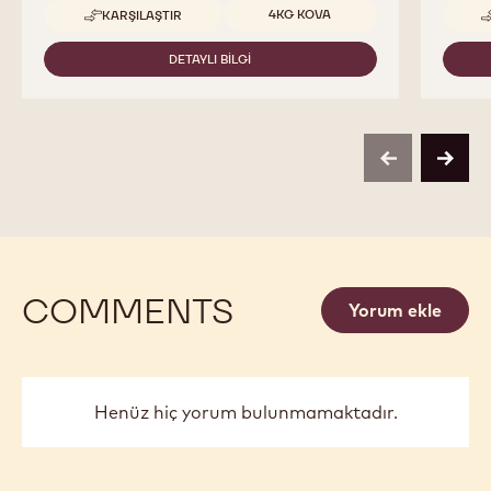
Uygun boyutlar
4KG KOVA
KARŞILAŞTIR
-
COCOA
BUTTER
DETAYLI BILGI
-
COCOA
BUTTER
previous
next