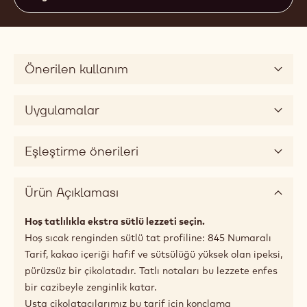
32.6%
Min. % Kuru kakao kitlesi
27.3%
Min. % Kuru süt kitlesi
37%
Yağ yüzdesi
Orta akışkanlık
3
Uygun boyutlar
5kg blok
Önerilen kullanım
Uygulamalar