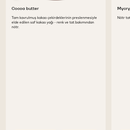
Cocoa butter
Mycry
Tam kavrulmuş kakao çekirdeklerinin preslenmesiyle
Nötr tat
elde edilen saf kakao yağı - renk ve tat bakımından
nötr.