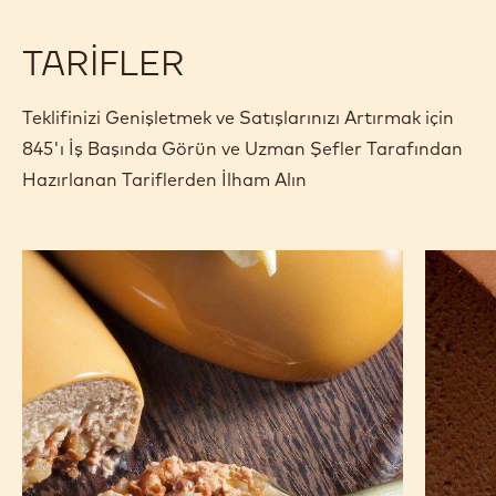
Özellikler ve ambalaj
Sertifikalar ve Sürdürülebilirlik
Actions
Yorum yaz
- 845
Kaydet
- 845
Karşılaştır
- 845
TARIFLER
Teklifinizi Genişletmek ve Satışlarınızı Artırmak için
845'ı İş Başında Görün ve Uzman Şefler Tarafından
Hazırlanan Tariflerden İlham Alın