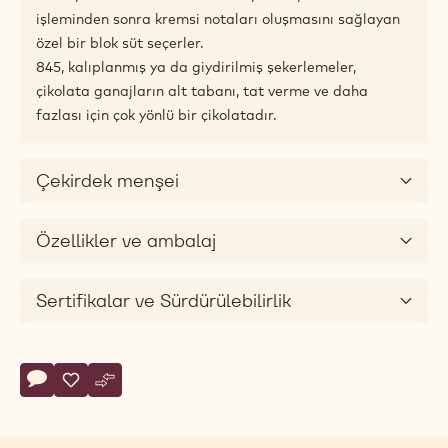
Eşleştirme önerileri
Ürün Açıklaması
Hoş tatlılıkla ekstra sütlü lezzeti seçin.
Hoş sıcak renginden sütlü tat profiline: 845 Numaralı
Tarif, kakao içeriği hafif ve sütsülüğü yüksek olan ipeksi,
pürüzsüz bir çikolatadır. Tatlı notaları bu lezzete enfes
bir cazibeyle zenginlik katar.
Usta çikolatacılarımız bu tarif için konçlama
işleminden sonra kremsi notaları oluşmasını sağlayan
özel bir blok süt seçerler.
845, kalıplanmış ya da giydirilmiş şekerlemeler,
çikolata ganajların alt tabanı, tat verme ve daha
fazlası için çok yönlü bir çikolatadır.
Çekirdek menşei