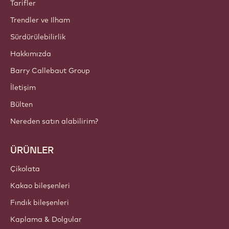
HESAPLAR VE AYARLAR
Giriş yap
Şimdi kaydolun
Türkiye - Türkçe
ÖNEMLİ BAĞLANTILAR
Footer
Callebaut
Tarifler
Trendler ve Ilham
Sürdürülebilirlik
Hakkımızda
Barry Callebaut Group
İletişim