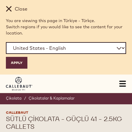
Skip to main content
Close
You are viewing this page in Türkiye - Türkçe.
Switch regions if you would like to see the content for your
location.
Tog
mai
nav
Çikolata
/
Çikolatalar & Kaplamalar
CALLEBAUT
SÜTLÜ ÇIKOLATA - GÜÇLÜ 41 - 2.5KG
CALLETS