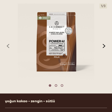
1
/
3
previous
nex
Move to slide 1
Move to slide 2
Move to slide 3
Product
yoğun kakao - zengin - sütlü
information