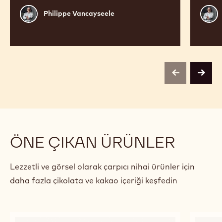
Philippe
Phili
Philippe Vancayseele
Vancayseele
Vanc
previous
next
ÖNE ÇIKAN ÜRÜNLER
Lezzetli ve görsel olarak çarpıcı nihai ürünler için
daha fazla çikolata ve kakao içeriği keşfedin