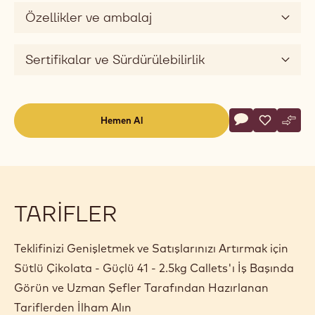
Özellikler ve ambalaj
Sertifikalar ve Sürdürülebilirlik
Actions
Hemen Al
Yorum yaz
- Sütlü Çikolata
Kaydet
- Sütlü Çi
Karşı
- Süt
(opens
a
modal
window)
TARIFLER
Teklifinizi Genişletmek ve Satışlarınızı Artırmak için
Sütlü Çikolata - Güçlü 41 - 2.5kg Callets'ı İş Başında
Görün ve Uzman Şefler Tarafından Hazırlanan
Tariflerden İlham Alın