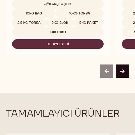
Uygun 
KARŞILAŞTIR
-
C823
Uygun boyutlar
10KG BAG
10KG TORBA
2
2.5 KG TORBA
5KG BLOK
5KG PAKET
2
10KG BAG
DETAYLI BILGI
-
C823
previous
next
TAMAMLAYICI ÜRÜNLER