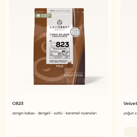
C823
Velve
zengin kakao - dengeli - sütlü - karamel nüansları
yoğun sü