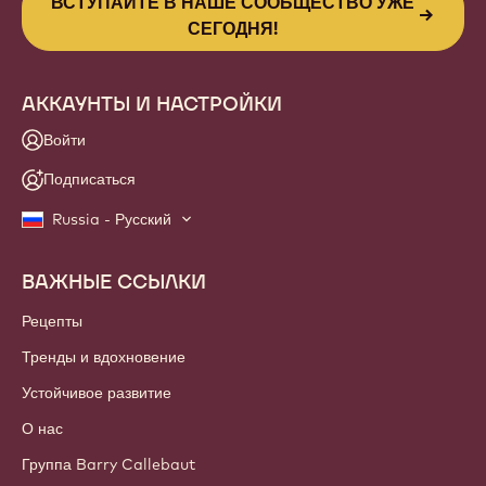
ВСТУПАЙТЕ В НАШЕ СООБЩЕСТВО УЖЕ
СЕГОДНЯ!
АККАУНТЫ И НАСТРОЙКИ
Войти
Подписаться
Russia - Русский
ВАЖНЫЕ ССЫЛКИ
Footer
Callebaut
Рецепты
Тренды и вдохновение
Устойчивое развитие
О нас
Группа Barry Callebaut