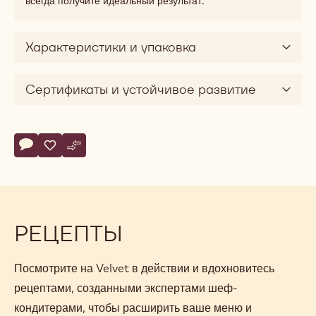
всегда получите идеальный результат.
Характеристики и упаковка
Сертификаты и устойчивое развитие
Actions
Напишите комментарий
- Velvet
Сохранить
- Velvet
Сравнить
- Velvet
РЕЦЕПТЫ
Посмотрите на Velvet в действии и вдохновитесь
рецептами, созданными экспертами шеф-
кондитерами, чтобы расширить ваше меню и