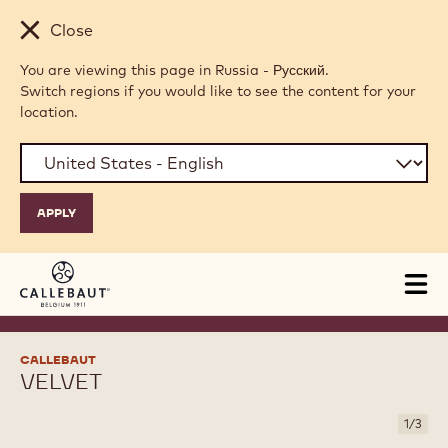
Skip to main content
Close
You are viewing this page in Russia - Русский.
Switch regions if you would like to see the content for your
location.
Tog
mai
nav
CALLEBAUT
VELVET
1
/
3