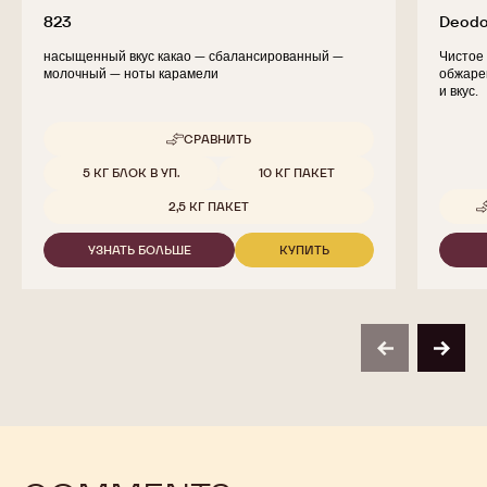
823
Deodo
насыщенный вкус какао — сбалансированный —
Чистое 
молочный — ноты карамели
обжаре
и вкус.
СРАВНИТЬ
-
823
Доступные размеры
5 КГ БЛОК В УП.
10 КГ ПАКЕТ
2,5 КГ ПАКЕТ
УЗНАТЬ БОЛЬШЕ
КУПИТЬ
-
-
823
823
previous
next