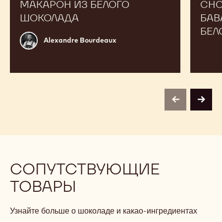
МАКАРОН ИЗ БЕЛОГО
CHO
ШОКОЛАДА
БАВ
БЕЛ
Alexandre
Alexandre Bourdeaux
Bourdeaux
previous
next
СОПУТСТВУЮЩИЕ
ТОВАРЫ
Узнайте больше о шоколаде и какао-ингредиентах