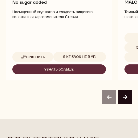
No sugar added
MALC
Насыщенный вкус какао и сладость пищевого
Темный
волокна и сахарозаменителя Стевия.
шоколад
Доступ
5
Доступные размеры
5 КГ БЛОК НЕ В УП.
СРАВНИТЬ
-
NO
SUGAR
УЗНАТЬ БОЛЬШЕ
-
ADDED
NO
SUGAR
ADDED
previous
next