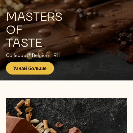
E
P
MASTERS
A
OF
G
TASTE
E
Callebaut® Belgium 1911
Узнай больше
Искать
товары