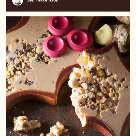
Pettersson
Имбирный
падуб