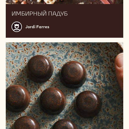
ИМБИРНЫЙ ПАДУБ
Jordi
Jordi Farres
Farres
Шоколадные
конфеты
с
мисо-
карамелью