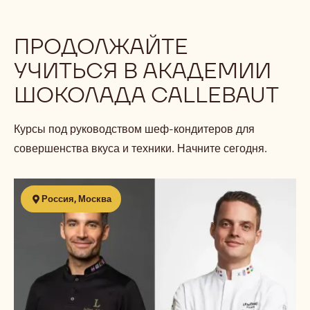
ПРОДОЛЖАЙТЕ
УЧИТЬСЯ В АКАДЕМИИ
ШОКОЛАДА CALLEBAUT
Курсы под руководством шеф-кондитеров для
совершенства вкуса и техники. Начните сегодня.
Совместный
Россия, Москва
мастер-
класс
Жульена
Альвареза
и
Этьена
Леруа