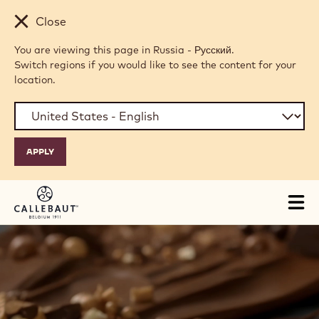
Skip to main content
Close
You are viewing this page in Russia - Русский.
Switch regions if you would like to see the content for your
location.
Tog
mai
H
nav
O
M