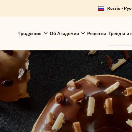
for your location.
Russia - Ру
Main
Продукция
Об Академии
Рецепты
Тренды и 
navigation
Callebaut