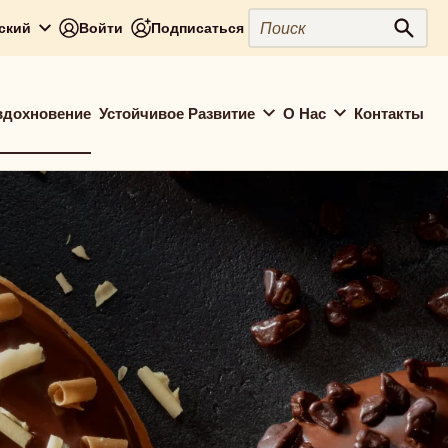
Close
Поиск
сский
Войти
Подписаться
Поис
вдохновение
Устойчивое Развитие
О Нас
Контакты