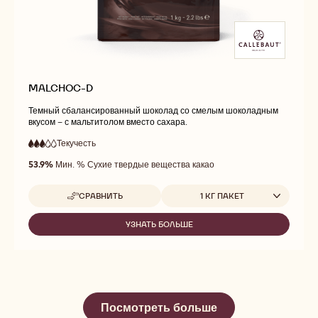
MALCHOC-D
Темный сбалансированный шоколад со смелым шоколадным
вкусом – с мальтитолом вместо сахара.
Текучесть
:
3
3
средняя
out
53.9%
Мин. % Сухие твердые вещества какао
текучесть
of
5
Доступные размеры
СРАВНИТЬ
1 КГ ПАКЕТ
-
MALCHOC-
D
УЗНАТЬ БОЛЬШЕ
-
MALCHOC-
D
Посмотреть больше