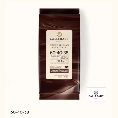
-
CHOCOLATE
800G
CRISPEARLS
-
800G
60-40-38