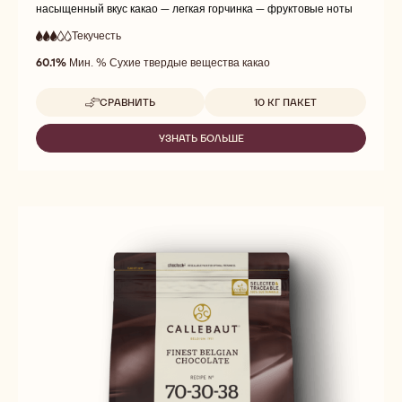
насыщенный вкус какао — легкая горчинка — фруктовые ноты
Текучесть
:
3
3
средняя
out
60.1%
Мин. % Сухие твердые вещества какао
текучесть
of
5
Доступные размеры
СРАВНИТЬ
10 КГ ПАКЕТ
-
60-
40-
УЗНАТЬ БОЛЬШЕ
-
38
60-
40-
38