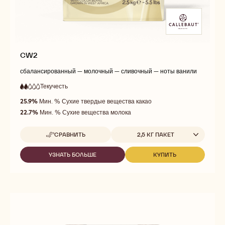
CW2
сбалансированный — молочный — сливочный — ноты ванили
Текучесть
:
2
2
низкая
out
25.9%
Мин. % Сухие твердые вещества какао
текучесть
of
22.7%
Мин. % Сухие вещества молока
5
Доступные размеры
СРАВНИТЬ
2,5 КГ ПАКЕТ
-
CW2
УЗНАТЬ БОЛЬШЕ
КУПИТЬ
-
-
CW2
CW2