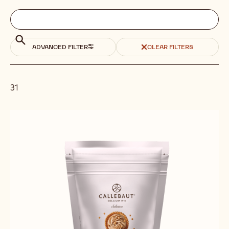
Filters
Filters:
Поиск
search
Поиск
ADVANCED FILTER
CLEAR FILTERS
31
Results