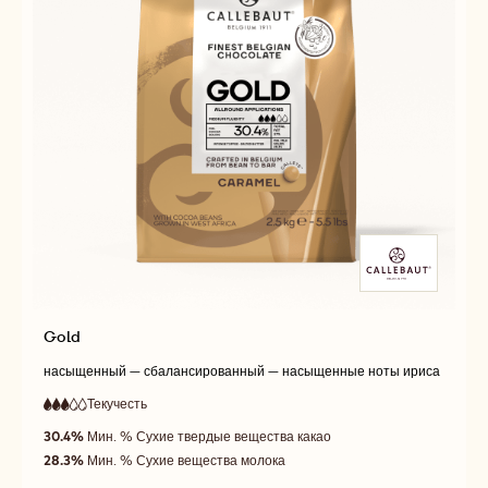
Gold
насыщенный — сбалансированный — насыщенные ноты ириса
Текучесть
:
3
3
средняя
out
30.4%
Мин. % Сухие твердые вещества какао
текучесть
of
28.3%
Мин. % Сухие вещества молока
5