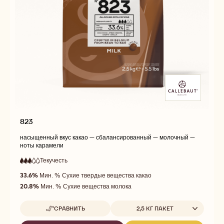
823
насыщенный вкус какао — сбалансированный — молочный —
ноты карамели
Текучесть
:
3
3
средняя
out
33.6%
Мин. % Сухие твердые вещества какао
текучесть
of
20.8%
Мин. % Сухие вещества молока
5
Доступные размеры
СРАВНИТЬ
2,5 КГ ПАКЕТ
-
823