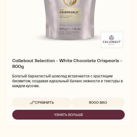
Callebaut Selection - White Chocolate Crispearls -
800g
Богатый бархатистый шоколад встречается с хрустящим
бисквитом, создавая идеальный баланс нежности и текстуры в
каждом кусочке.
Доступные размеры
СРАВНИТЬ
800G BAG
-
CALLEBAUT
SELECTION
УЗНАТЬ БОЛЬШЕ
-
-
CALLEBAUT
WHITE
SELECTION
CHOCOLATE
-
CRISPEARLS
WHITE