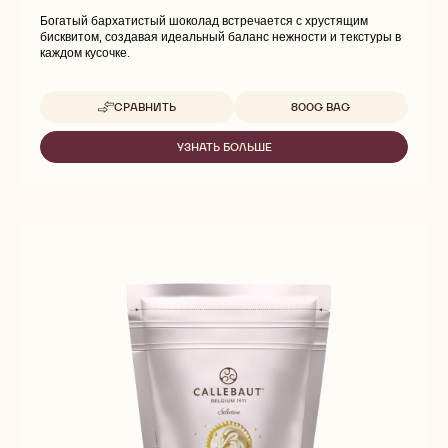
Богатый бархатистый шоколад встречается с хрустящим
бисквитом, создавая идеальный баланс нежности и текстуры в
каждом кусочке.
Доступные размеры
СРАВНИТЬ
800G BAG
-
CALLEBAUT
SELECTION
УЗНАТЬ БОЛЬШЕ
-
-
CALLEBAUT
RUBY
SELECTION
CHOCOLATE
-
CRISPEARLS
RUBY
-
CHOCOLATE
800G
CRISPEARLS
-
800G