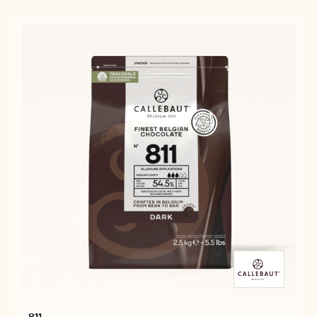
38
811