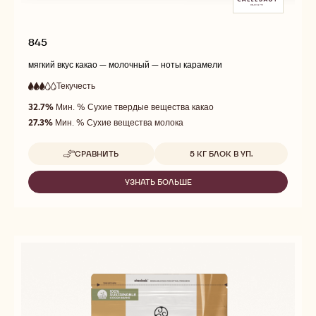
845
мягкий вкус какао — молочный — ноты карамели
Текучесть
:
3
3
средняя
out
32.7%
Мин. % Сухие твердые вещества какао
текучесть
of
27.3%
Мин. % Сухие вещества молока
5
Доступные размеры
СРАВНИТЬ
5 КГ БЛОК В УП.
-
845
УЗНАТЬ БОЛЬШЕ
-
845