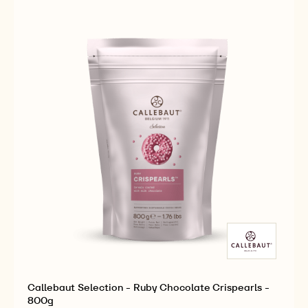
SALTED
-
CARAMEL
800G
CRISPEARLS
-
800G
Callebaut Selection - Ruby Chocolate Crispearls -
800g