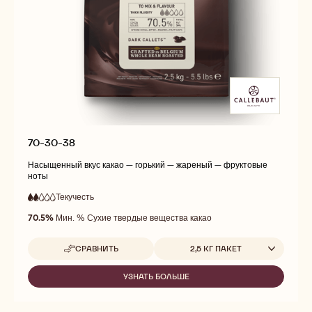
70-30-38
Насыщенный вкус какао — горький — жареный — фруктовые
ноты
Текучесть
:
2
2
низкая
out
70.5%
Мин. % Сухие твердые вещества какао
текучесть
of
5
Доступные размеры
СРАВНИТЬ
2,5 КГ ПАКЕТ
-
70-
30-
УЗНАТЬ БОЛЬШЕ
-
38
70-
30-