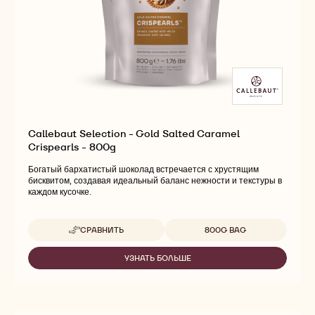
Callebaut Selection - Gold Salted Caramel
Crispearls - 800g
Богатый бархатистый шоколад встречается с хрустящим
бисквитом, создавая идеальный баланс нежности и текстуры в
каждом кусочке.
Доступные размеры
СРАВНИТЬ
800G BAG
-
CALLEBAUT
SELECTION
УЗНАТЬ БОЛЬШЕ
-
-
CALLEBAUT
GOLD
SELECTION
SALTED
-
CARAMEL
GOLD
CRISPEARLS