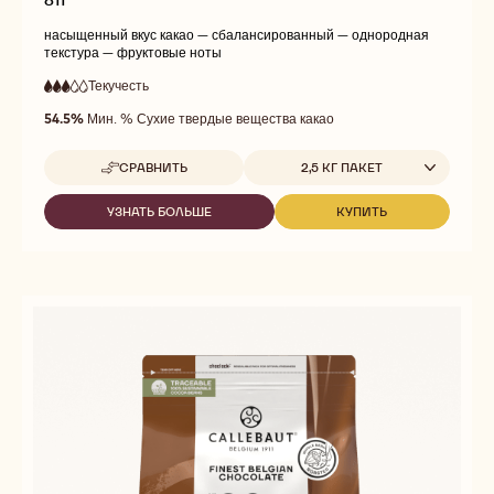
насыщенный вкус какао — сбалансированный — однородная
текстура — фруктовые ноты
Текучесть
:
3
3
средняя
out
54.5%
Мин. % Сухие твердые вещества какао
текучесть
of
5
Доступные размеры
СРАВНИТЬ
2,5 КГ ПАКЕТ
-
811
УЗНАТЬ БОЛЬШЕ
КУПИТЬ
-
-
811
811