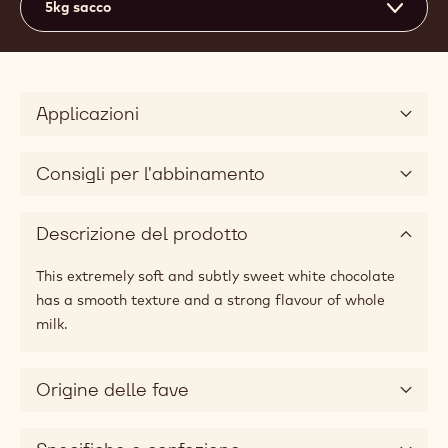
34%
Min. % Solidi secchi del cacao
25%
Min. % Solidi secchi del latte
40%
Grasso %
Fluidità molto alta
5
Dimensioni disponibili
5kg sacco
Applicazioni
Consigli per l'abbinamento