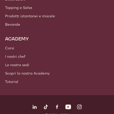
PRODOTTI
Cioccolato
Ingredienti a base di cacao
Ingredienti a base di frutta secca
Coperture e Farciture
Inclusioni
Decorazioni
Topping e Salse
Prodotti istantanei e miscele
Bevande
ACADEMY
Corsi