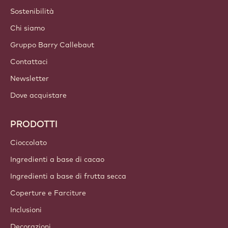
ACCOUNT E IMPOSTAZIONI
Accedi
Iscriviti ora
Italy - Italiano
LINK IMPORTANTI
Footer
Callebaut
Ricette
Tendenze & Ispirazioni
Sostenibilità
Chi siamo
Gruppo Barry Callebaut
Contattaci
Newsletter
Dove acquistare