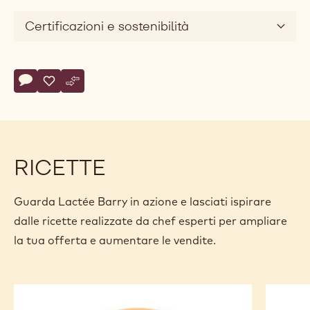
Certificazioni e sostenibilità
Actions
Scrivi un commento
- Lactée Barry
Salvare
- Lactée Barry
Confronto
- Lactée Barry
RICETTE
Guarda Lactée Barry in azione e lasciati ispirare
dalle ricette realizzate da chef esperti per ampliare
la tua offerta e aumentare le vendite.
Dolce
CHUKI
al
con