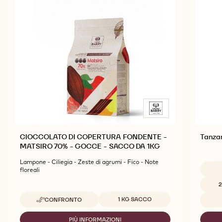
CIOCCOLATO DI COPERTURA FONDENTE -
Tanza
MATSIRO 70% - GOCCE - SACCO DA 1KG
Lampone - Ciliegia - Zeste di agrumi - Fico - Note
floreali
Dimensi
Dimensioni disponibili
1 KG SACCO
CONFRONTO
-
CIOCCOLATO
DI
PIÙ INFORMAZIONI