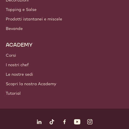
Decorazioni
Topping e Salse
Prodotti istantanei e miscele
Bevande
ACADEMY
Corsi
I nostri chef
Le nostre sedi
Scopri la nostra Academy
Tutorial
Seguici
LinkedIn
TikTok
Opens in a new window.
Opens in a new window.
Facebook
YouTube
Opens in a new window
Instagram
Opens in a new w
Opens in