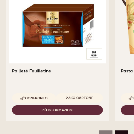
Pailleté Feuilletine
Pasta
Dimensioni disponibili
2.5KG CARTONE
CONFRONTO
-
PAILLETÉ
FEUILLETINE
PIÙ INFORMAZIONI
-
PAILLETÉ
FEUILLETINE