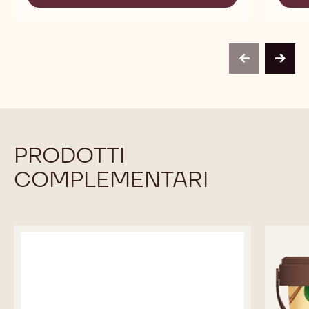
-
COPERTURA
CIOCCOLATO
FONDENTE
DI
-
COPERTURA
MATSIRO
FONDENTE
70%
-
-
previous
next
MATSIRO
GOCCE
70%
-
-
SACCO
GOCCE
DA
-
1KG
SACCO
DA
1KG
PRODOTTI
COMPLEMENTARI