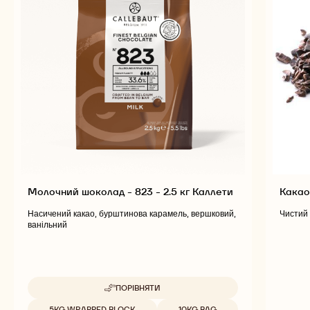
Молочний шоколад - 823 - 2.5 кг Каллети
Какао
Насичений какао, бурштинова карамель, вершковий,
Чистий 
ванільний
ПОРІВНЯТИ
-
МОЛОЧНИЙ
Доступна упаковка
5KG WRAPPED BLOCK
10KG BAG