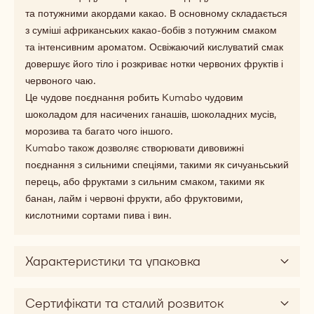
та потужними акордами какао. В основному складається
з суміші африканських какао-бобів з потужним смаком
та інтенсивним ароматом. Освіжаючий кислуватий смак
довершує його тіло і розкриває нотки червоних фруктів і
червоного чаю.
Це чудове поєднання робить Kumabo чудовим
шоколадом для насичених ганашів, шоколадних мусів,
морозива та багато чого іншого.
Kumabo також дозволяє створювати дивовижні
поєднання з сильними спеціями, такими як сичуаньський
перець, або фруктами з сильним смаком, такими як
банан, лайм і червоні фрукти, або фруктовими,
кислотними сортами пива і вин.
Характеристики та упаковка
Сертифікати та сталий розвиток