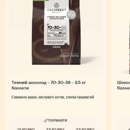
Темний шоколад - 70-30-38 - 2.5 кг
Шокол
Каллети
Калле
Смажене какао, кислуваті нотки, злегка гіркуватий
ПОРІВНЯТИ
-
ТЕМНИЙ
Доступна упаковка
Доступ
1.5 KG BAG
2.5 KG BAG
2.5 KG BAG