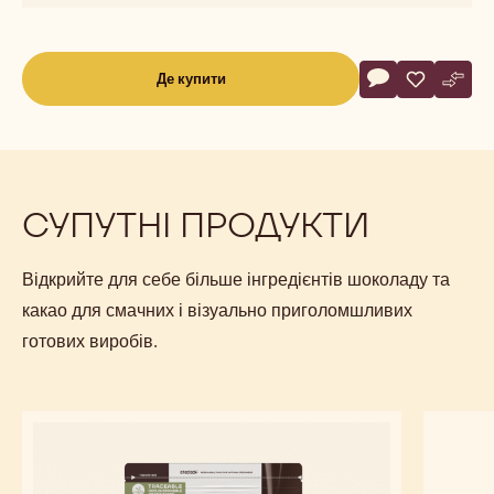
Actions
Де купити
Написати коме
- Темний шокол
Записати
- Темний ш
Порів
- Тем
(opens
a
modal
window)
СУПУТНІ ПРОДУКТИ
Відкрийте для себе більше інгредієнтів шоколаду та
какао для смачних і візуально приголомшливих
готових виробів.