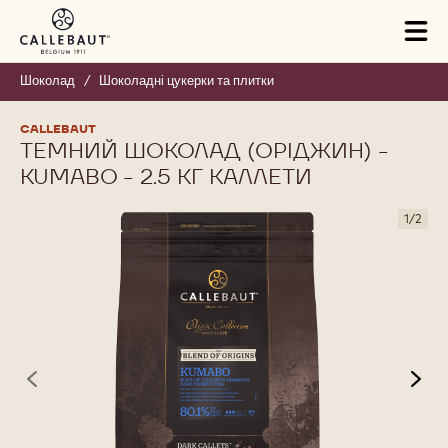
Skip to main content
Tog
mai
nav
Шоколад
/
Шоколадні цукерки та плитки
CALLEBAUT
ТЕМНИЙ ШОКОЛАД (ОРІДЖИН) -
KUMABO - 2.5 КГ КАЛЛЕТИ
1
/
2
previous
nex