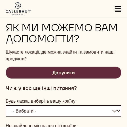
Skip to main content
Tog
mai
nav
ЯК МИ МОЖЕМО ВАМ
ДОПОМОГТИ?
Шукаєте локації, де можна знайти та замовити наші
продукти?
Де купити
Чи є у вас ще інші питання?
Будь ласка, виберіть вашу країну
Не знайдено місць для цієї країни.