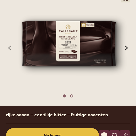
previous
nex
Move to slide 1
Move to slide 2
Product
rijke cacao – een tikje bitter – fruitige accenten
information
Actions
Nu kopen