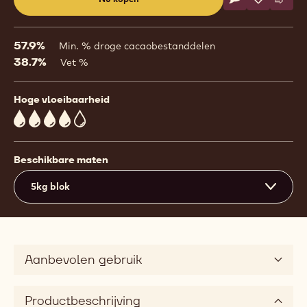
Schrijf een co
- 2815
Opslaan
- 2815
Verge
- 281
(opens
a
modal
57.9%
Min. % droge cacaobestanddelen
window)
38.7%
Vet %
Hoge vloeibaarheid
4
Beschikbare maten
5kg blok
Aanbevolen gebruik
Productbeschrijving