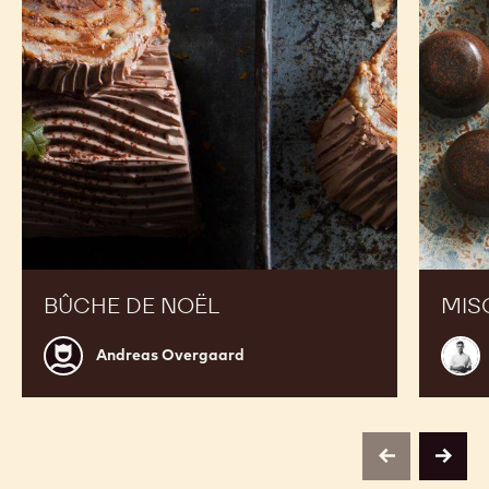
BÛCHE DE NOËL
MIS
Andreas
Seb
Andreas Overgaard
Overgaard
Pett
previous
next