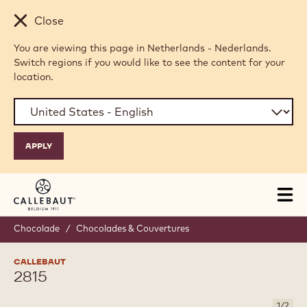
Skip to main content
Close
You are viewing this page in Netherlands - Nederlands.
Switch regions if you would like to see the content for your
location.
Tog
mai
nav
Chocolade
/
Chocolades & Couvertures
CALLEBAUT
2815
1
/
2