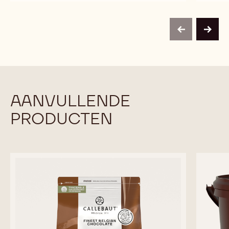
D
D
previous
next
AANVULLENDE
PRODUCTEN