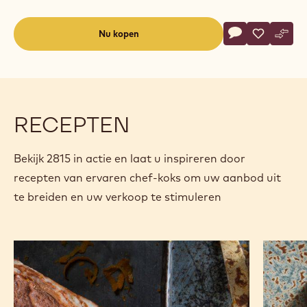
Actions
Nu kopen
Schrijf een co
- 2815
Opslaan
- 2815
Verge
- 281
(opens
a
modal
window)
RECEPTEN
Bekijk 2815 in actie en laat u inspireren door
recepten van ervaren chef-koks om uw aanbod uit
te breiden en uw verkoop te stimuleren
Bûche
Misokar
de
Noël