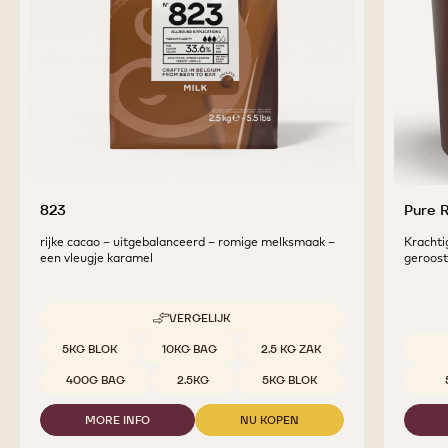
823
Pure 
rijke cacao – uitgebalanceerd – romige melksmaak –
Krachti
een vleugje karamel
geroost
VERGELIJK
-
823
Beschikbare maten
5KG BLOK
10KG BAG
2.5 KG ZAK
Beschi
400G BAG
2.5KG
5KG BLOK
MORE INFO
NU KOPEN
-
-
823
823