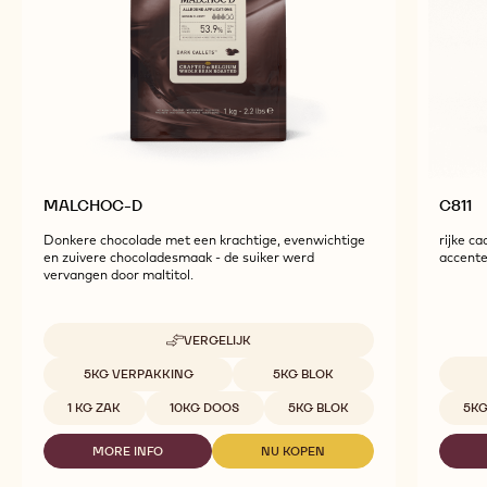
MALCHOC-D
C811
Donkere chocolade met een krachtige, evenwichtige
rijke ca
en zuivere chocoladesmaak - de suiker werd
accent
vervangen door maltitol.
VERGELIJK
-
MALCHOC-
Beschikbare maten
5KG VERPAKKING
5KG BLOK
D
Beschi
1 KG ZAK
10KG DOOS
5KG BLOK
5KG
MORE INFO
NU KOPEN
-
-
MALCHOC-
MALCHOC-