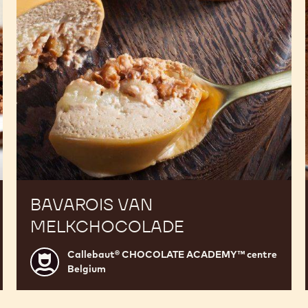
BAVAROIS VAN
MELKCHOCOLADE
Callebaut® CHOCOLATE ACADEMY™ centre
Callebaut®
Belgium
CHOCOLATE
ACADEMY™
centre