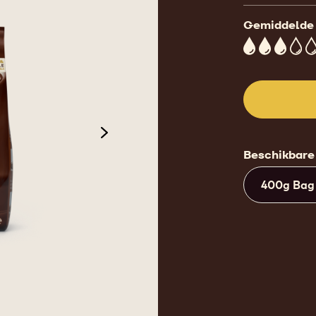
Gemiddelde 
3
next
Beschikbare
400g Bag
 2