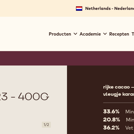
Netherlands - Nederlan
Main
Producten
Academie
Recepten
T
navigation
Callebaut
Product
informat
rijke cacao
3 - 400G
vleugje kar
33.6%
Min
20.8%
Min
1
/
2
36.2%
Vet