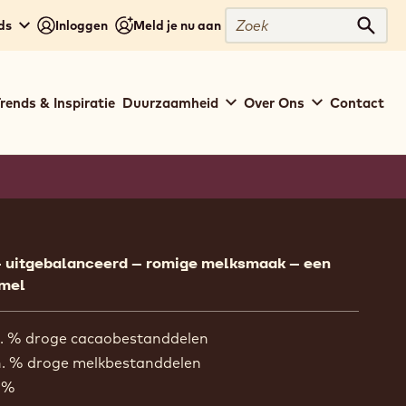
Zoek
ds
Inloggen
Meld je nu aan
Zoek
rends & Inspiratie
Duurzaamheid
Over Ons
Contact
ion
 – uitgebalanceerd – romige melksmaak – een
amel
. % droge cacaobestanddelen
. % droge melkbestanddelen
 %