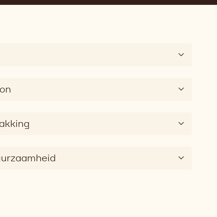
oon
pakking
duurzaamheid