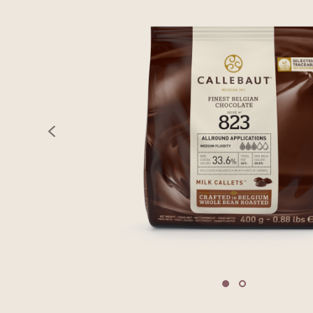
previous
Move to slide 1
Move to slide