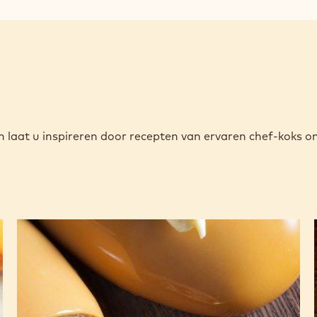
window)
 en laat u inspireren door recepten van ervaren chef-koks 
Bavarois
van
melkchocolade