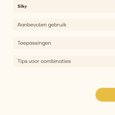
Mondgevoel
Silky
chewy,
soft,
melting,
Aanbevolen gebruik
fatty,
mouthcoating
Smaak
Toepassingen
sweet
Smaakdimensie
silky
Tips voor combinaties