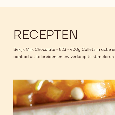
RECEPTEN
Bekijk Milk Chocolate - 823 - 400g Callets in actie
aanbod uit te breiden en uw verkoop te stimuleren
Brownie
met
panna
cotta
en
gestoofde