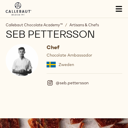
Skip to main content
Tog
mai
nav
Callebaut Chocolate Academy™
/
Artisans & Chefs
SEB PETTERSSON
Chef
Chocolate Ambassador
Zweden
@seb.pettersson
(
I
n
s
t
a
g
r
a