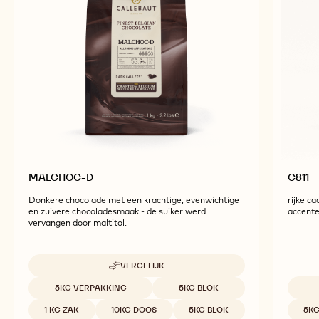
Ontdek meer chocolade- en cacao-ingrediënten
voor smakelijke en visueel verbluffende afgewerkte
producten