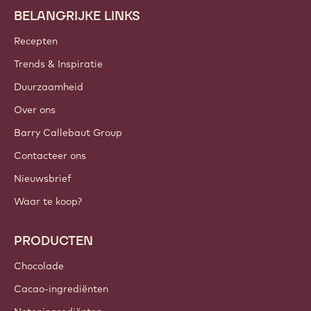
Word vandaag nog lid van onze community!
ACCOUNT & INSTELLINGEN
Inloggen
Meld je nu aan
Netherlands - Nederlands
BELANGRIJKE LINKS
Footer
Callebaut
Recepten
Trends & Inspiratie
Duurzaamheid
Over ons
Barry Callebaut Group