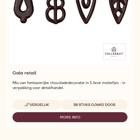
Gala retail
Mix van fantasierijke chocoladedecoratie in 5 lieve motiefjes - in
verpakking voor detailhandel.
Beschikbare maten
VERGELIJK
58 STUKS 0.06KG DOOS
-
GALA
RETAIL
MORE INFO
-
GALA
RETAIL