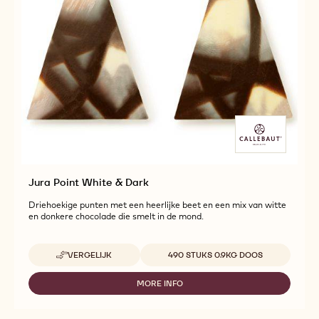
Jura Point White & Dark
Driehoekige punten met een heerlijke beet en een mix van witte
en donkere chocolade die smelt in de mond.
Beschikbare maten
VERGELIJK
490 STUKS 0.9KG DOOS
-
JURA
POINT
MORE INFO
-
WHITE
JURA
&
POINT
DARK