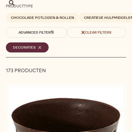
Zoek
PRODUCTTYPE
CHOCOLADE POTLODEN & ROLLEN
CREATIEVE HULPMIDDELE
ADVANCED FILTER
CLEAR FILTERS
Geselecteerde
DECORATIES
-
REMOVE
filters
FILTER
173 PRODUCTEN
Results