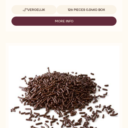
Beschikbare maten
VERGELIJK
126 PIECES 0.34KG BOX
-
TRUFFLE
SHELLS
MORE INFO
-
DARK
TRUFFLE
SHELLS
DARK