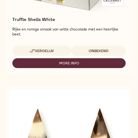
Truffle Shells White
Rijke en romige smaak van witte chocolade met een heerlijke
beet.
Beschikbare maten
VERGELIJK
ONBEKEND
-
TRUFFLE
SHELLS
MORE INFO
-
WHITE
TRUFFLE
SHELLS
WHITE