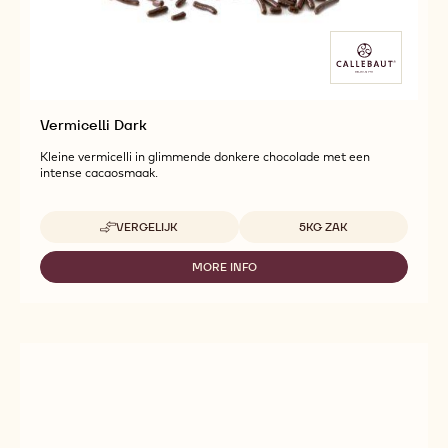
Vermicelli Dark
Kleine vermicelli in glimmende donkere chocolade met een
intense cacaosmaak.
Beschikbare maten
VERGELIJK
5KG ZAK
-
VERMICELLI
DARK
MORE INFO
-
VERMICELLI
DARK