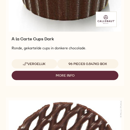
A la Carte Cups Dark
Ronde, gekartelde cups in donkere chocolade.
Beschikbare maten
VERGELIJK
96 PIECES 0.547KG BOX
-
A
LA
MORE INFO
-
CARTE
A
CUPS
LA
DARK
CARTE
CUPS
DARK