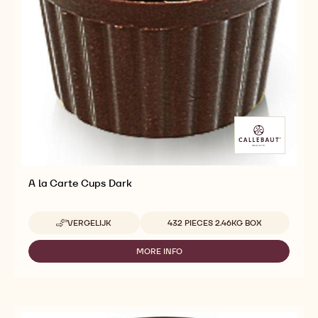
A la Carte Cups Dark
Beschikbare maten
VERGELIJK
432 PIECES 2.46KG BOX
-
A
LA
MORE INFO
-
CARTE
A
CUPS
LA
DARK
CARTE
CUPS
DARK