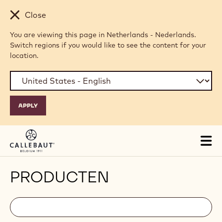
Skip to main content
Close
You are viewing this page in Netherlands - Nederlands.
Switch regions if you would like to see the content for your
location.
Tog
mai
nav
PRODUCTEN
Filters
Filters:
Zoek
search