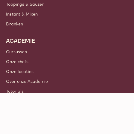
Toppings & Sauzen
Instant & Mixen
Dranken
ACADEMIE
Cursussen
Onze chefs
Onze locaties
Over onze Academie
Tutorials
© 2021 - 2026
Callebaut
.
alle rechten voorbehouden
Footer
Algemene voorwaarden