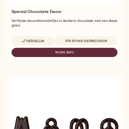
Special Chocolate Decor
Verfijnde decoratiemotiefjes in donkere chocolade met een diepe
glans.
Beschikbare maten
VERGELIJK
575 STUKS 0.675KG DOOS
-
SPECIAL
CHOCOLATE
MORE INFO
-
DECOR
SPECIAL
CHOCOLATE
DECOR