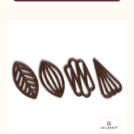
TOPS
MINI
ROUND
CAKE
TOPS
ROUND