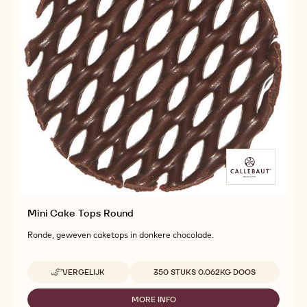
Mini Cake Tops Round
Ronde, geweven caketops in donkere chocolade.
Beschikbare maten
VERGELIJK
350 STUKS 0.062KG DOOS
-
MINI
CAKE
MORE INFO
-