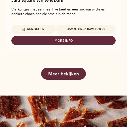
Jura Square White & Dark
Vierkantjes met een heerlijke beet en een mix van witte en
donkere chocolade die smelt in de mond.
Beschikbare maten
VERGELIJK
360 STUKS 1.14KG DOOS
-
JURA
SQUARE
MORE INFO
-
WHITE
JURA
&
SQUARE
DARK
WHITE
&
DARK
Meer bekijken