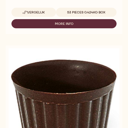
Beschikbare maten
VERGELIJK
53 PIECES 0.424KG BOX
-
AFTER
DINNER
MORE INFO
-
CUPS
AFTER
DARK
DINNER
CUPS
DARK