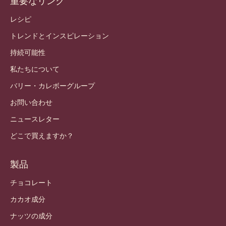
重要なリンク
Footer
Callebaut
レシピ
トレンドとインスピレーション
持続可能性
私たちについて
バリー・カレボーグループ
お問い合わせ
ニュースレター
どこで買えますか？
製品
チョコレート
カカオ成分
ナッツの成分