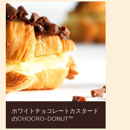
ホ
ワ
イ
ト
チ
ョ
コ
レ
ー
ト
カ
ス
タ
ー
ド
の
ホワイトチョコレートカスタード
CHOCRO-
のCHOCRO-DONUT™
DONUT™