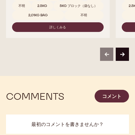
不明
2.5KG
5KG ブロック（袋なし）
2.5
2,01KG BAG
不明
詳しくみる
-
811
previous
next
COMMENTS
コメント
最初のコメントを書きませんか？