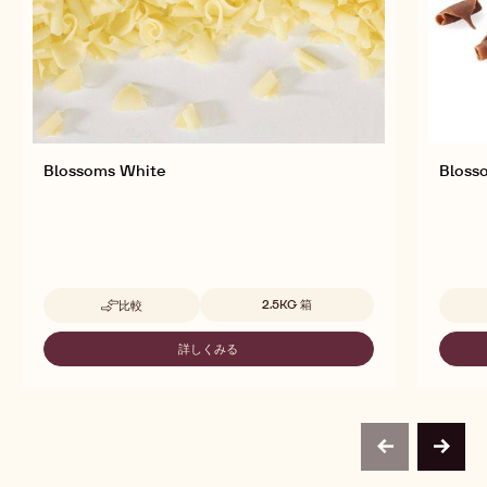
Blossoms White
Bloss
取扱サイズ
2.5KG 箱
比較
-
BLOSSOMS
WHITE
詳しくみる
-
BLOSSOMS
WHITE
previous
next