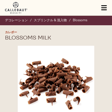
Skip to main content
Tog
mai
nav
デコレーション
/
スプリンクル & 混入物
/
Blossoms
カレボー
BLOSSOMS MILK