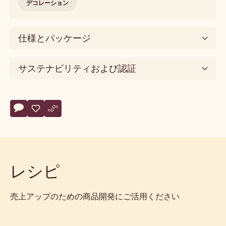
デコレーション
仕様とパッケージ
サステナビリティおよび認証
Actions
コメント
- Blossoms Milk
保存
- Blossoms Milk
比較
- Blossoms Milk
レシピ
売上アップのための商品開発にご活用ください