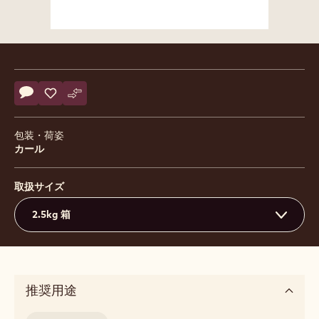
Product
information
Actions
コメント
- Blossoms Milk
保存
- Blossoms Milk
比較
- Blossoms Milk
包装・荷姿
カール
取扱サイズ
2.5kg 箱
推奨用途