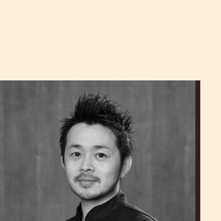
Hisashi
Onobayashi