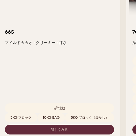
665
7
マイルドカカオ - クリーミー - 甘さ
深
比較
-
665
取扱サイズ
5KG ブロック
10KG BAG
5KG ブロック（袋なし）
詳しくみる
-