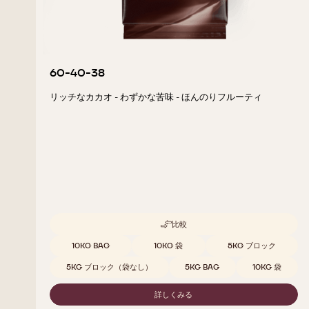
60-40-38
リッチなカカオ - わずかな苦味 - ほんのりフルーティ
比較
-
60-
取扱サイズ
10KG BAG
10KG 袋
5KG ブロック
40-
38
5KG ブロック（袋なし）
5KG BAG
10KG 袋
詳しくみる
-