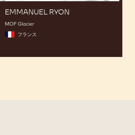
EMMANUEL RYON
MOF Glacier
フランス