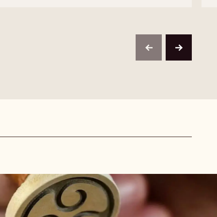
665
previous
next