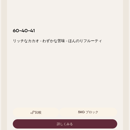
60-40-41
リッチなカカオ - わずかな苦味 - ほんのりフルーティ
取扱サイズ
5KG ブロック
比較
-
60-
40-
詳しくみる
-
41