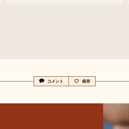
60-
40-
41
コメント
保存
-
-
c
c
a
a
.
.
c
c
o
o
m
m
-
-