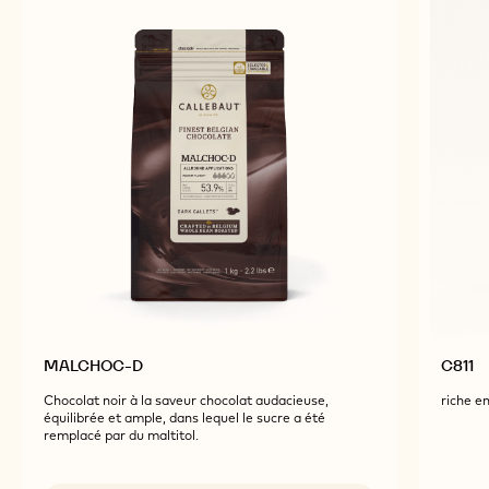
PRODUITS ASSOCIÉS
Explore More Chocolate and Cocoa Ingredients for
Tasty and Visually Stunning Finished Goods