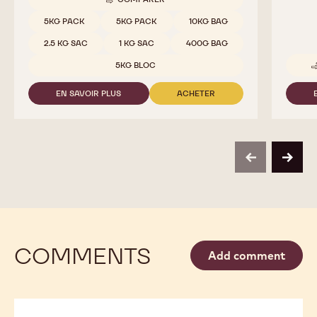
811
Paille
riche en cacao - équilibré - onctueux - notes fruitées
De minu
léger a
COMPARER
-
811
Tailles disponibles
5KG PACK
5KG PACK
10KG BAG
2.5 KG SAC
1 KG SAC
400G BAG
5KG BLOC
EN SAVOIR PLUS
ACHETER
-
-
811
811