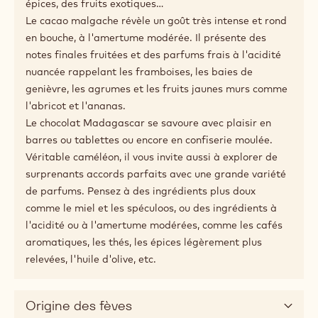
Conseils d'association
Description du produit
Élaboré avec du cacao de première qualité de l'ile
rouge.
Madagascar, surnommée « l'ile rouge », est un
véritable coffre aux trésors renfermant certains des
ingrédients et certaines des saveurs les plus
extraordinaires du monde : la vanille, le tabac, des
épices, des fruits exotiques…
Le cacao malgache révèle un goût très intense et rond
en bouche, à l'amertume modérée. Il présente des
notes finales fruitées et des parfums frais à l'acidité
nuancée rappelant les framboises, les baies de
genièvre, les agrumes et les fruits jaunes murs comme
l'abricot et l'ananas.
Le chocolat Madagascar se savoure avec plaisir en