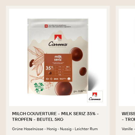
50%
COUVERTURE
COUVERTURE
-
-
-
TROPFEN
DARK
DARK
-
BOURBON
BOURBON
previous
next
BEUTEL
50%
50%
5KG
-
-
TROPFEN
TROPFEN
-
-
BEUTEL
BEUTEL
5KG
5KG
ERGÄNZENDE PRODUKTE