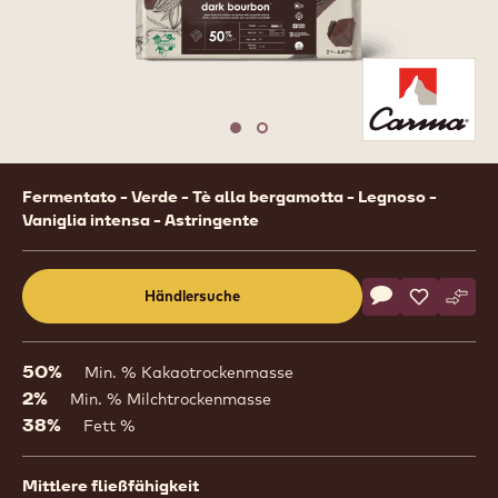
PACK 2KG
1
/
2
previous
nex
Move to slide 1
Move to slide 2
Product
Fermentato - Verde - Tè alla bergamotta - Legnoso -