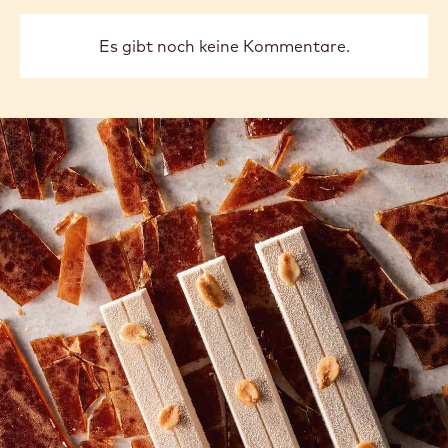
MILK
MILK
-
SERIZ
SERIZ
previous
next
BEUTEL
35%
35%
5KG
-
-
TROPFEN
TROPFEN
-
-
BEUTEL
BEUTEL
5KG
5KG
COMMENTS
Kommentar schreiben
Es gibt noch keine Kommentare.