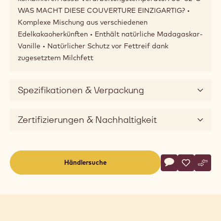
Anwendungen
Produktbeschreibung
Noten von natürlicher Madagaskar-Vanille, kombiniert
mit Tee- und Holzaromen. Das Geheimnis von Carma®
Dark Bourbon 50% liegt in der Auswahl und Mischung
der feinsten Kakaobohnen, um einen wirklich
zuverlässigen Allrounder zu schaffen, der sich perfekt
kombinieren lässt. Verarbeitungstemperatur: 30–32°C
WAS MACHT DIESE COUVERTURE EINZIGARTIG? •
Komplexe Mischung aus verschiedenen
Edelkakaoherkünften • Enthält natürliche Madagaskar-
Vanille • Natürlicher Schutz vor Fettreif dank
zugesetztem Milchfett
Spezifikationen & Verpackung