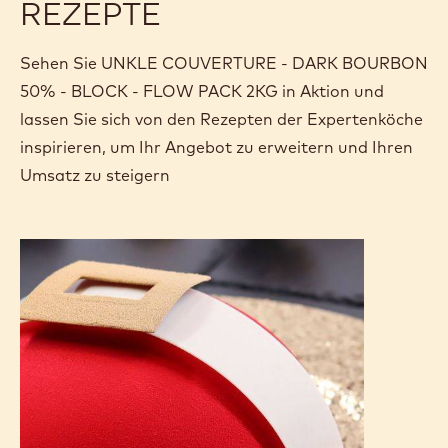
Zertifizierungen & Nachhaltigkeit
Actions
Händlersuche
Schreibe eine
- UNKLE COUV
Speichern
- UNKLE 
Vergl
- UN
(opens
a
modal
window)
REZEPTE
Sehen Sie UNKLE COUVERTURE - DARK BOURBON
50% - BLOCK - FLOW PACK 2KG in Aktion und
lassen Sie sich von den Rezepten der Expertenköche
inspirieren, um Ihr Angebot zu erweitern und Ihren
Umsatz zu steigern