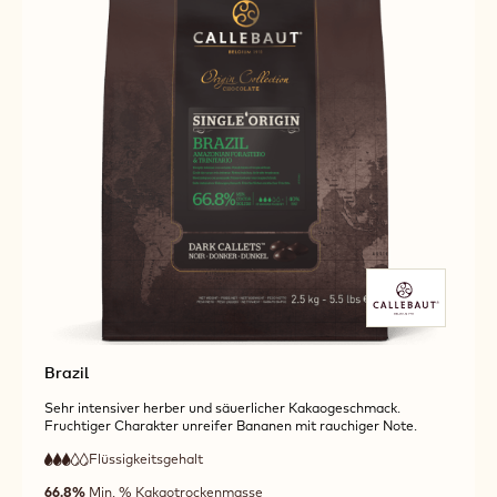
Brazil
Sehr intensiver herber und säuerlicher Kakaogeschmack.
Fruchtiger Charakter unreifer Bananen mit rauchiger Note.
Flüssigkeitsgehalt
:
3
3
mittlere
out
66.8%
Min. % Kakaotrockenmasse
Fließfähigkeit