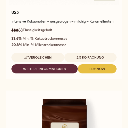
823
Intensive Kakaonoten – ausgewogen – milchig – Karamellnoten
Flüssigkeitsgehalt
:
3
3
mittlere
out
33.6%
Min. % Kakaotrockenmasse
Fließfähigkeit
of
20.8%
Min. % Milchtrockenmasse
5
Verfügbare Größen
VERGLEICHEN
2.5 KG PACKUNG
-
823
WEITERE INFORMATIONEN
BUY NOW
-
-
823
823