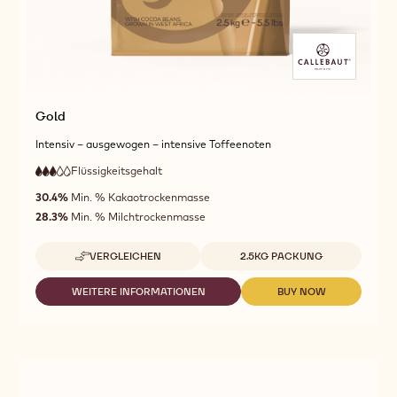
Gold
Intensiv – ausgewogen – intensive Toffeenoten
Flüssigkeitsgehalt
:
3
3
mittlere
out
30.4%
Min. % Kakaotrockenmasse
Fließfähigkeit
of
28.3%
Min. % Milchtrockenmasse
5
Verfügbare Größen
VERGLEICHEN
2.5KG PACKUNG
-
GOLD
WEITERE INFORMATIONEN
BUY NOW
-
-
GOLD
GOLD