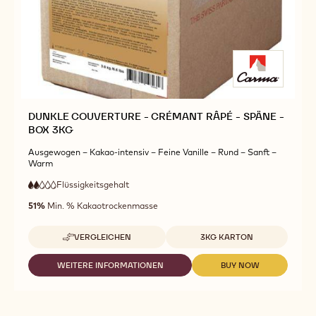
DUNKLE COUVERTURE - CRÉMANT RÂPÉ - SPÄNE -
BOX 3KG
Ausgewogen – Kakao-intensiv – Feine Vanille – Rund – Sanft –
Warm
Flüssigkeitsgehalt
:
2
2
niedrige
out
51%
Min. % Kakaotrockenmasse
Fließfähigkeit
of
5
Verfügbare Größen
VERGLEICHEN
3KG KARTON
-
DUNKLE
COUVERTURE
WEITERE INFORMATIONEN
BUY NOW
-
-
-
DUNKLE
DUNKLE
CRÉMANT
COUVERTURE
COUVERTURE
RÂPÉ
-
-
-
CRÉMANT
CRÉMANT