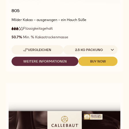
805
Milder Kakao – ausgewogen – ein Hauch Süße
Flüssigkeitsgehalt
:
3
3
mittlere
out
50.7%
Min. % Kakaotrockenmasse
Fließfähigkeit
of
5
Verfügbare Größen
VERGLEICHEN
2.5 KG PACKUNG
-
805
WEITERE INFORMATIONEN
BUY NOW
-
-
805
805