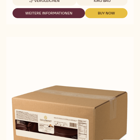
VERGLEICHEN
10KG BAG
-
823
FAIRTRADE
WEITERE INFORMATIONEN
BUY NOW
-
-
ZERTIFIZIERT
823
823
FAIRTRADE
FAIRTRADE
ZERTIFIZIERT
ZERTIFIZIERT