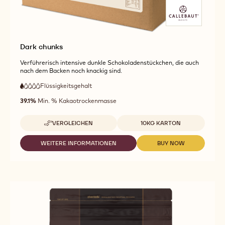
Dark chunks
Verführerisch intensive dunkle Schokoladenstückchen, die auch
nach dem Backen noch knackig sind.
Flüssigkeitsgehalt
:
1
1
sehr
out
39.1%
Min. % Kakaotrockenmasse
geringe
of
Fließfähigkeit
5
Verfügbare Größen
VERGLEICHEN
10KG KARTON
-
DARK
CHUNKS
WEITERE INFORMATIONEN
BUY NOW
-
-
DARK
DARK
CHUNKS
CHUNKS