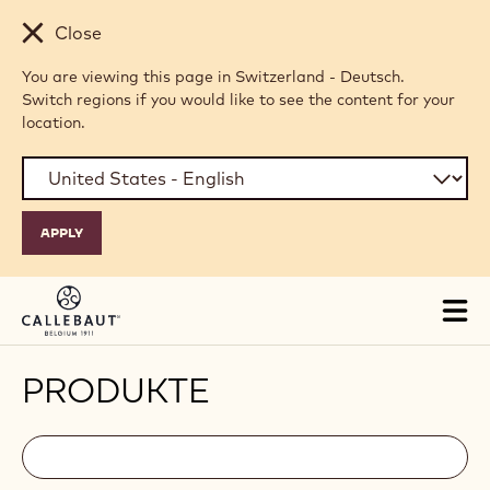
Skip to main content
Close
You are viewing this page in Switzerland - Deutsch.
Switch regions if you would like to see the content for your
location.
Tog
mai
nav
PRODUKTE
Filters
Filters:
Suche
search