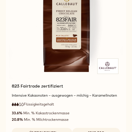
823 Fairtrade zertifiziert
Intensive Kakaonoten – ausgewogen – milchig – Karamellnoten
Flüssigkeitsgehalt
:
3
3
mittlere
out
33.6%
Min. % Kakaotrockenmasse
Fließfähigkeit
of
20.8%
Min. % Milchtrockenmasse
5
Verfügbare Größen