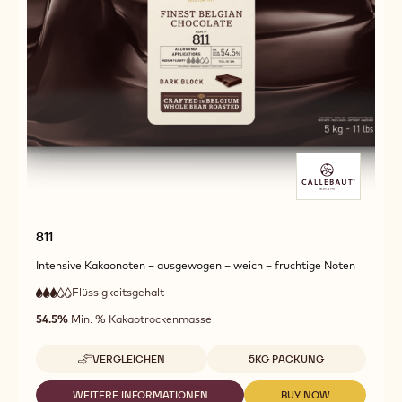
811
Intensive Kakaonoten – ausgewogen – weich – fruchtige Noten
Flüssigkeitsgehalt
:
3
3
mittlere
out
54.5%
Min. % Kakaotrockenmasse
Fließfähigkeit
of
5
Verfügbare Größen
VERGLEICHEN
5KG PACKUNG
-
811
WEITERE INFORMATIONEN
BUY NOW
-
-