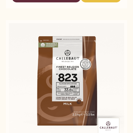
811
811