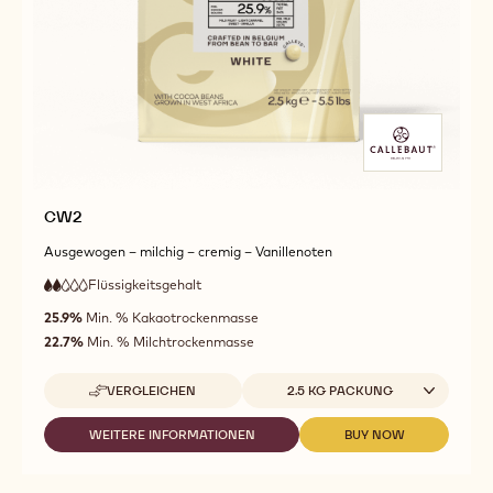
CW2
Ausgewogen – milchig – cremig – Vanillenoten
Flüssigkeitsgehalt
:
2
2
niedrige
out
25.9%
Min. % Kakaotrockenmasse
Fließfähigkeit
of
22.7%
Min. % Milchtrockenmasse
5
Verfügbare Größen
VERGLEICHEN
2.5 KG PACKUNG
-
CW2
WEITERE INFORMATIONEN
BUY NOW
-
-
CW2
CW2