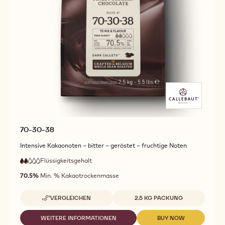
70-30-38
Intensive Kakaonoten – bitter – geröstet – fruchtige Noten
Flüssigkeitsgehalt
:
2
2
niedrige
out
70.5%
Min. % Kakaotrockenmasse
Fließfähigkeit
of
5
Verfügbare Größen
VERGLEICHEN
2.5 KG PACKUNG
-
70-
30-
WEITERE INFORMATIONEN
BUY NOW
-
-