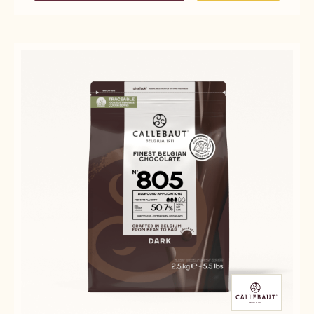
38
70-
70-
30-
30-
38
38