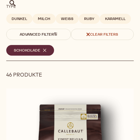
Suche
TYPE
DUNKEL
MILCH
WEISS
RUBY
KARAMELL
ADVANCED FILTER
CLEAR FILTERS
Ausgewählte
SCHOKOLADE
-
REMOVE
Filter
FILTER
46 PRODUKTE
Results