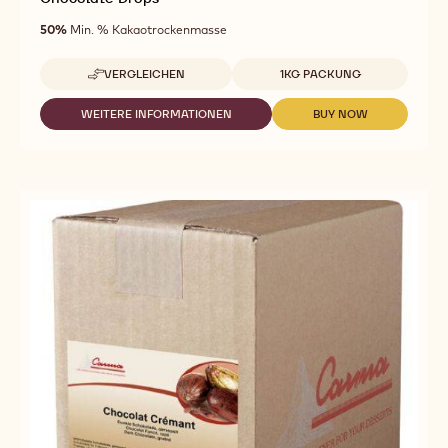
50%
Min. % Kakaotrockenmasse
Verfügbare Größen
VERGLEICHEN
1KG PACKUNG
-
CHOCOLATE
DROPS
WEITERE INFORMATIONEN
BUY NOW
-
-
CHOCOLATE
CHOCOLATE
DROPS
DROPS