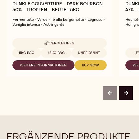
DUNKLE COUVERTURE - DARK BOURBON
DUNK
50% - TROPFEN - BEUTEL 5KG
47% -
Fermentato - Verde - Tè alla bergamotta - Legnoso -
Heunote
Vaniglia intensa - Astringente
Honign
VERGLEICHEN
-
DUNKLE
Verfügbare Größen
5KG BAG
1.5KG BAG
UNBEKANNT
COUVERTURE
-
WEITERE INFORMATIONEN
BUY NOW
WE
DARK
-
-
BOURBON
DUNKLE
DUNKLE
50%
COUVERTURE
COUVERTURE
-
-
-
TROPFEN
DARK
DARK
-
BOURBON
BOURBON
previous
next
BEUTEL
50%
50%
5KG
-
-
TROPFEN
TROPFEN
-
-
BEUTEL
BEUTEL
5KG
5KG
ERGÄNZENDE PRODUKTE