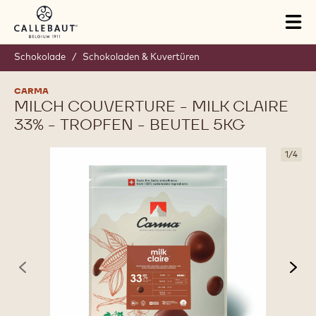
Skip to main content
Tog
mai
nav
Schokolade
/
Schokoladen & Kuvertüren
CARMA
MILCH COUVERTURE - MILK CLAIRE
33% - TROPFEN - BEUTEL 5KG
1
/
4
previous
nex