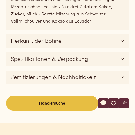
Rezeptur ohne Lecithin • Nur drei Zutaten: Kakao,
Zucker, Milch • Sanfte Mischung aus Schweizer
Vollmilchpulver und Kakao aus Ecuador
Herkunft der Bohne
Spezifikationen & Verpackung
Zertifizierungen & Nachhaltigkeit
Actions
Händlersuche
Schreibe eine
- MILCH COUV
Speichern
- MILCH 
Vergl
- MI
(opens
a
modal
window)