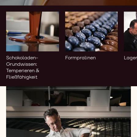
Schokoladen-
Formpralinen
Lage
Grundwissen:
&
Temperieren
Reif
&
Fließfähigkeit
Schokoladen-
Formpralinen
Lager
Grundwissen:
Temperieren &
Fließfähigkeit
Blättern
Sie
in
unserem
Katalog