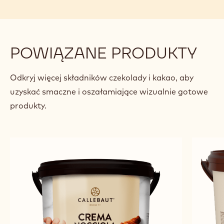
CIASTECZKA MOTYLKI
BRO
Z CZEKOLADĄ I ORZECHAMI
OR
LASKOWYMI
Luc
Luc De Corte
De
Corte
previous
next
POWIĄZANE PRODUKTY
Odkryj więcej składników czekolady i kakao, aby
uzyskać smaczne i oszałamiające wizualnie gotowe