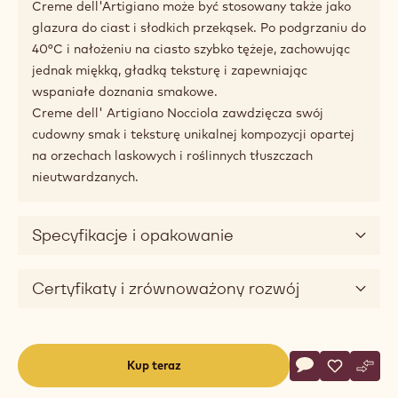
i ciast.
Ten krem do zapiekania z łatwością wytrzymuje
pieczenie w temperaturze do 200°C i doskonale służy
jako nadzienie do ciasta duńskiego, tartaletek,
rogalików, bułeczek i wielu innych produktów. Po
wypieczeniu krem Creme dell' Artigiano Nocciola
zachowuje delikatność i miękkość. Nie twardnieje ani
nie wysycha.
Nakładanie jest łatwe: przed nałożeniem krem należy
zmiękczyć lub podgrzać.
Creme dell'Artigiano może być stosowany także jako
glazura do ciast i słodkich przekąsek. Po podgrzaniu do
40°C i nałożeniu na ciasto szybko tężeje, zachowując
jednak miękką, gładką teksturę i zapewniając
wspaniałe doznania smakowe.
Creme dell' Artigiano Nocciola zawdzięcza swój
cudowny smak i teksturę unikalnej kompozycji opartej
na orzechach laskowych i roślinnych tłuszczach