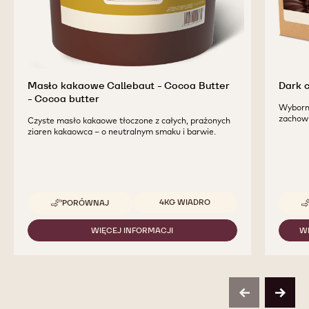
Masło kakaowe Callebaut - Cocoa Butter
Dark 
- Cocoa butter
Wyborni
zachowu
Czyste masło kakaowe tłoczone z całych, prażonych
ziaren kakaowca – o neutralnym smaku i barwie.