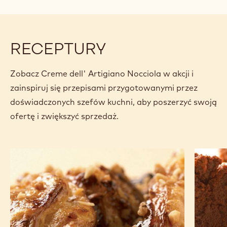
nieutwardzanych.
Specyfikacje i opakowanie
Certyfikaty i zrównoważony rozwój
Actions
Kup teraz
Napisz koment
- Creme dell' A
Zapisz
- Creme de
Poró
- Cre
(opens
a
modal
window)
RECEPTURY
Zobacz Creme dell' Artigiano Nocciola w akcji i
zainspiruj się przepisami przygotowanymi przez