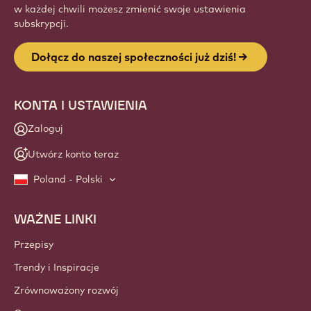
Website
info
NEWSLETTER
Dołącz do naszej społeczności rzemieślników i szefów
kuchni i bądź na bieżąco z nowościami, innowacjami i
możliwościami nauki w branży. Gwarantujemy brak spamu:
w każdej chwili możesz zmienić swoje ustawienia
subskrypcji.
Dołącz do naszej społeczności już dziś!
KONTA I USTAWIENIA
Zaloguj