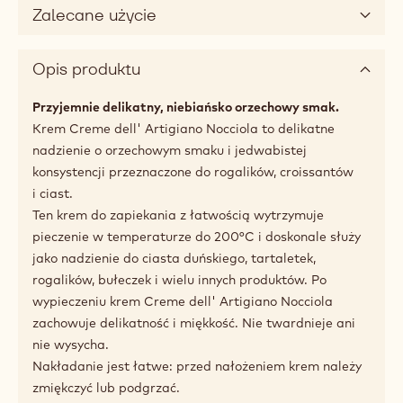
(opens
a
modal
Color
window)
brązowy
Dostępne opakowania
10kg wiadro
Zalecane użycie
Opis produktu
Przyjemnie delikatny, niebiańsko orzechowy smak.
Krem Creme dell' Artigiano Nocciola to delikatne
nadzienie o orzechowym smaku i jedwabistej
konsystencji przeznaczone do rogalików, croissantów