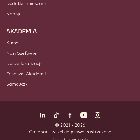
Czekolada
Składniki kakao
Składniki orzechowe
Polewy i nadzienia
Dodatki / wkladki
Dekoracje
Polewy i sosy
Dodatki i mieszanki
Napoje
AKADEMIA
Kursy
Nasi Szefowie