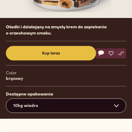
Product
Gładki i działający na zmysły krem do zapiekania
information
o orzechowym smaku.
Actions
Kup teraz
Napisz koment
- Creme dell' A
Zapisz
- Creme de
Poró
- Cre