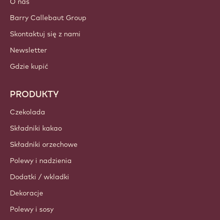
Utwórz konto teraz
Poland - Polski
WAŻNE LINKI
Footer
Callebaut
Przepisy
Trendy i Inspiracje
Zrównoważony rozwój
O nas
Barry Callebaut Group
Skontaktuj się z nami
Newsletter
Gdzie kupić
PRODUKTY