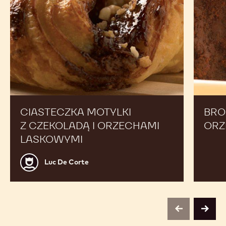
doświadczonych szefów kuchni, aby poszerzyć swoją
ofertę i zwiększyć sprzedaż.
Ciasteczka
Browni
motylki
czekola
z czekoladą
orzech
i orzechami
laskowymi