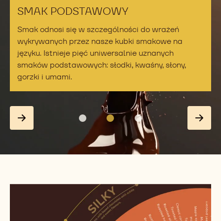
SMAK PODSTAWOWY
Smak odnosi się w szczególności do wrażeń
wykrywanych przez nasze kubki smakowe na
języku. Istnieje pięć uniwersalnie uznanych
smaków podstawowych: słodki, kwaśny, słony,
gorzki i umami.