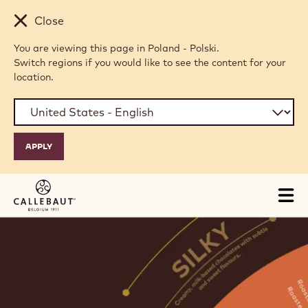
Skip to main content
Close
You are viewing this page in Poland - Polski.
Switch regions if you would like to see the content for your
location.
Tog
mai
nav