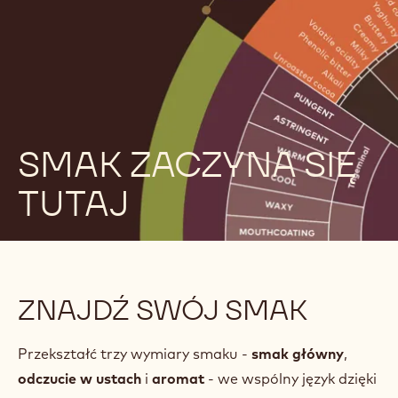
SMAK ZACZYNA SIĘ
TUTAJ
ZNAJDŹ SWÓJ SMAK
Przekształć trzy wymiary smaku -
smak główny
,
odczucie w ustach
i
aromat
- we wspólny język dzięki