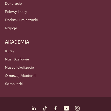
Dekoracje
Polewy i sosy
Dodatki i mieszanki
Napoje
AKADEMIA
Kursy
Nasi Szefowie
Nasze lokalizacje
O naszej Akademii
Samouczki
Obserwuj nas
LinkedIn
TikTok
Opens in a new window.
Opens in a new window.
Facebook
YouTube
Opens in a new window
Instagram
Opens in a new w
Opens in