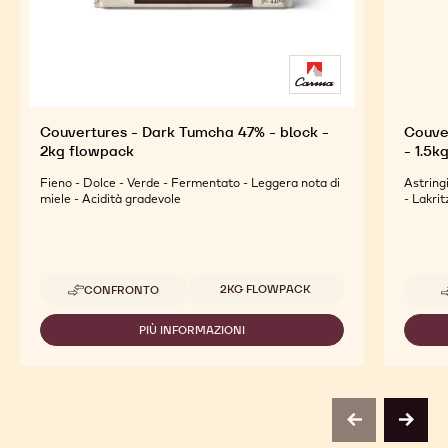
Couvertures - Dark Tumcha 47% - block -
Couver
2kg flowpack
- 1.5k
Fieno - Dolce - Verde - Fermentato - Leggera nota di
Astring