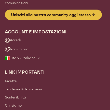
Website
info
NEWSLETTER
Unisciti alla nostra community di chef e artigiani per
scoprire le ultime novità del settore, idee innovative e
opportunità formative. No spam: modifica in qualsiasi
momento le tue preferenze per la ricezione delle
comunicazioni.
Unisciti alla nostra community oggi stesso
ACCOUNT E IMPOSTAZIONI
Accedi