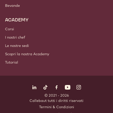
Cioccolato
Ingredienti a base di cacao
Ingredienti a base di frutta secca
Coperture e Farciture
Inclusioni
Decorazioni
Topping e Salse
Prodotti istantanei e miscele
Bevande
ACADEMY
Corsi
I nostri chef
Le nostre sedi