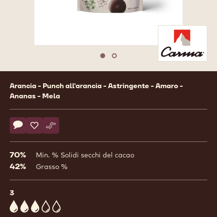
SACCHETTO 1,5KG
1
/
2
previous
nex
Move to slide 1
Move to slide 2
Product
Arancia - Punch all’arancia - Astringente - Amaro -