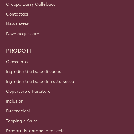
Iscriviti ora
Italy - Italiano
LINK IMPORTANTI
Footer
Callebaut
Ricette
Tendenze & Ispirazioni
Sostenibilità
Chi siamo
Gruppo Barry Callebaut
Contattaci
Newsletter
Dove acquistare
PRODOTTI