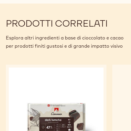
Origine delle fave
Specifiche e confezione
Certificazioni e sostenibilità
Actions
Scrivi un commento
- COPERTURA FONDENTE - DARK EDELBITTER 70% - GOC
Salvare
- COPERTURA FONDENTE - DARK EDELBITTER 70% -
Confronto
- COPERTURA FONDENTE - DARK EDELBITTER 7
PRODOTTI CORRELATI
Esplora altri ingredienti a base di cioccolato e cacao
per prodotti finiti gustosi e di grande impatto visivo