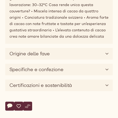
Applicazioni
Descrizione del prodotto
L’elevato contenuto di cacao di Carma® Dark
Edelbitter 70% conferisce un’amarezza naturale,
bilanciata da note dolci. Le note fruttate pronunciate
di arancia e ananas garantiscono un’esperienza
gustativa ricca ed eccezionale. Temperatura di
lavorazione: 30–32°C Cosa rende unica questa
couverture? • Miscela intensa di cacao da quattro
origini • Conciatura tradizionale svizzera • Aroma forte
di cacao con note fruttate e tostate per un’esperienza
gustativa straordinaria • L’elevato contenuto di cacao
crea note amare bilanciate da una dolcezza delicata