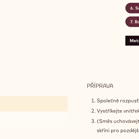
S
B
Met
PŘÍPRAVA
:
SMĚS
PRO
Společně rozpusť
STŘÍKACÍ
Vystříkejte vnitř
PISTOLI
(Směs uchovávejte
skříni pro pozdější