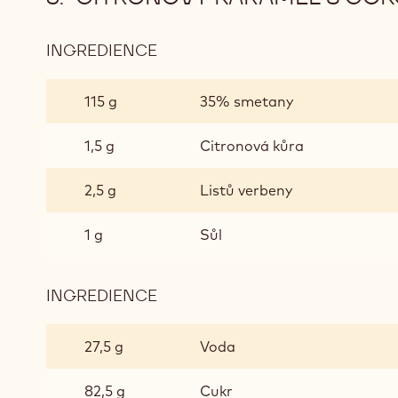
INGREDIENCE
:
CITRONOVÝ
KARAMEL
115 g
35% smetany
S
ČOKOLÁDOU
1,5 g
Citronová kůra
GOLD
A
2,5 g
Listů verbeny
OLIVOVÝM
OLEJEM
1 g
Sůl
INGREDIENCE
:
CITRONOVÝ
KARAMEL
27,5 g
Voda
S
ČOKOLÁDOU
82,5 g
Cukr