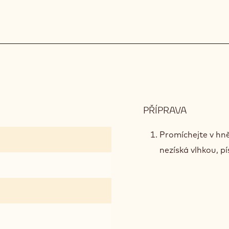
OLIVOV
OLEJEM
PŘÍPRAVA
:
ČOKOLÁ
SABLÉE
Promíchejte v hn
nezíská vlhkou, p