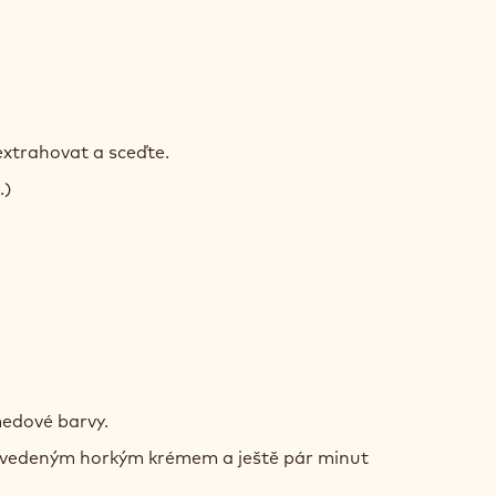
OVÝ
L
extrahovat a sceďte.
DOU
.)
ÝM
OVÝ
L
edové barvy.
uvedeným horkým krémem a ještě pár minut
DOU