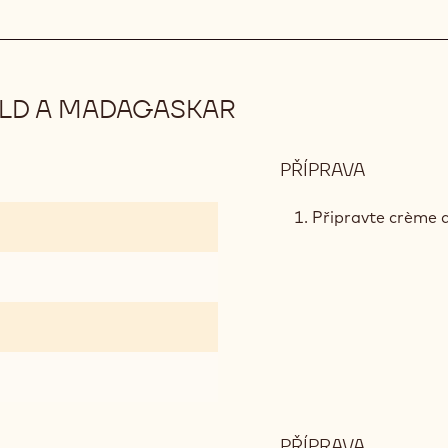
LD A MADAGASKAR
PŘÍPRAVA
:
CRÉMEU
S
Připravte crème a
ČOKOLÁ
GOLD
A
MADAGA
PŘÍPRAVA
: