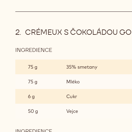
CRÉMEUX S ČOKOLÁDOU GO
INGREDIENCE
:
CRÉMEUX
S
75 g
35% smetany
ČOKOLÁDOU
GOLD
75 g
Mléko
A
MADAGASKAR
6 g
Cukr
50 g
Vejce
INGREDIENCE
: