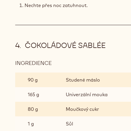
OLIVOVÝM
Nechte přes noc zatuhnout.
OLEJEM
ČOKOLÁDOVÉ SABLÉE
INGREDIENCE
:
ČOKOLÁDOVÉ
SABLÉE
90 g
Studené máslo
165 g
Univerzální mouka
80 g
Moučkový cukr
1 g
Sůl