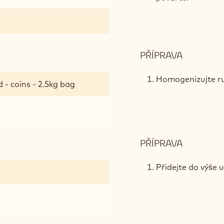
GOLD
A
OLIVOV
OLEJEM
PŘÍPRAVA
:
CITRON
KARAME
Homogenizujte r
 - coins - 2.5kg bag
S
ČOKOLÁ
GOLD
A
OLIVOV
PŘÍPRAVA
:
OLEJEM
CITRON
KARAME
Přidejte do výše
S
ČOKOLÁ
GOLD
A