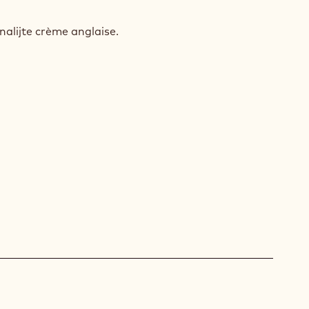
X
alijte crème anglaise.
DOU
SKAR
M