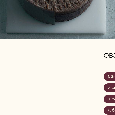
OBS
Sm
C
Ci
Č