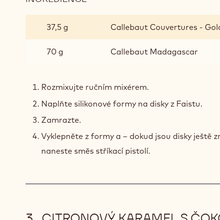
CRÉMEUX
S
37,5 g
Callebaut Couvertures - Gold
ČOKOLÁDOU
GOLD
70 g
Callebaut Madagascar
A
MADAGASKAR
Rozmixujte ručním mixérem.
Naplňte silikonové formy na disky z Faistu.
Zamrazte.
Vyklepněte z formy a – dokud jsou disky ještě 
naneste směs stříkací pistolí.
CITRONOVÝ KARAMEL S ČOK