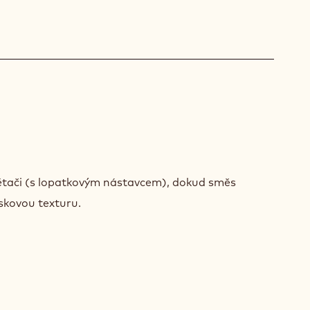
ÝM
DOVÉ
ětači (s lopatkovým nástavcem), dokud směs
ískovou texturu.