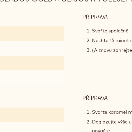
PŘÍPRAVA
:
CITRON
KARAME
Svařte společně.
S
Nechte 15 minut 
ČOKOLÁ
(A znovu zahřejte
GOLD
A
OLIVOV
OLEJEM
PŘÍPRAVA
:
CITRON
KARAME
Svařte karamel m
S
Deglazujte výše 
ČOKOLÁ
povařte.