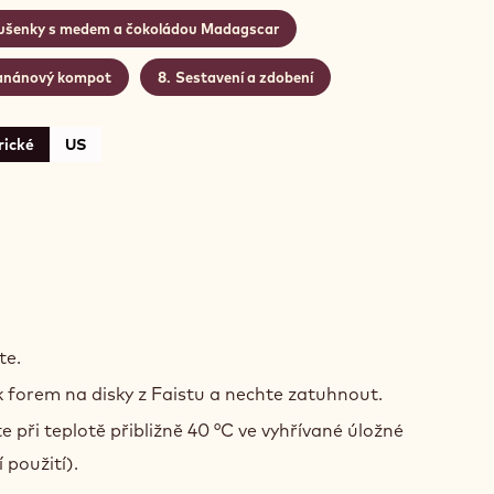
ušenky s medem a čokoládou Madagscar
anánový kompot
Sestavení a zdobení
rické
US
te.
ek forem na disky z Faistu a nechte zatuhnout.
 při teplotě přibližně 40 °C ve vyhřívané úložné
 použití).