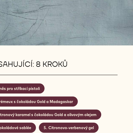
AHUJÍCÍ: 8 KROKŮ
ěs pro stříkací pistoli
rémeux s čokoládou Gold a Madagaskar
tronový karamel s čokoládou Gold a olivovým olejem
okoládové sablée
Citronovo-verbenový gel