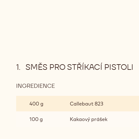
SMĚS PRO STŘÍKACÍ PISTOLI
INGREDIENCE
:
SMĚS
PRO
400 g
Callebaut 823
STŘÍKACÍ
PISTOLI
100 g
Kakaový prášek