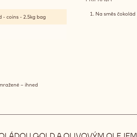
CRÉMEU
S
Na směs čokolád n
 - coins - 2.5kg bag
ČOKOLÁ
GOLD
A
MADAGA
zmražené – ihned
OLÁDOU GOLD A OLIVOVÝM OLEJE