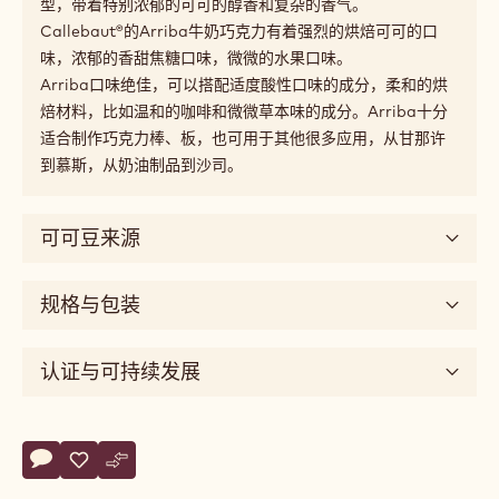
商品详情
由产自Guayas河上游地区的Nacional可可制作而成。
Arriba的故事从19世纪开始：有一天，一个瑞士巧克力大亨
沿着Guayas河厄瓜多尔段航行，于是就发现了一种独特的可
可豆品种。这种可可豆——是一种有着独特香气的Nacional品
种——很快便被命名为Arriba，意思是它生长的河流上游区
域。
今天，Arriba区域生长的Nacional品种依旧是极受欢迎的类
型，带着特别浓郁的可可的醇香和复杂的香气。
Callebaut®的Arriba牛奶巧克力有着强烈的烘焙可可的口
味，浓郁的香甜焦糖口味，微微的水果口味。
Arriba口味绝佳，可以搭配适度酸性口味的成分，柔和的烘
焙材料，比如温和的咖啡和微微草本味的成分。Arriba十分
适合制作巧克力棒、板，也可用于其他很多应用，从甘那许
到慕斯，从奶油制品到沙司。