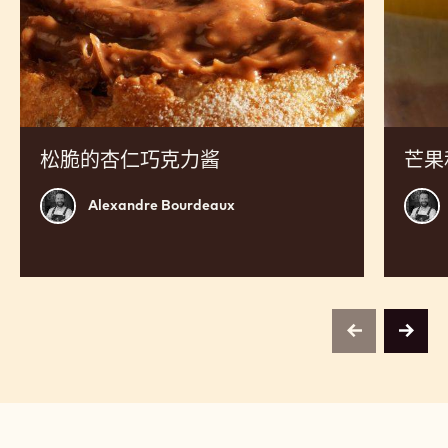
松
芒
脆
果
的
和
杏
巧
仁
克
巧
力
克
夏
力
日
酱
甜
点
松脆的杏仁巧克力酱
芒果