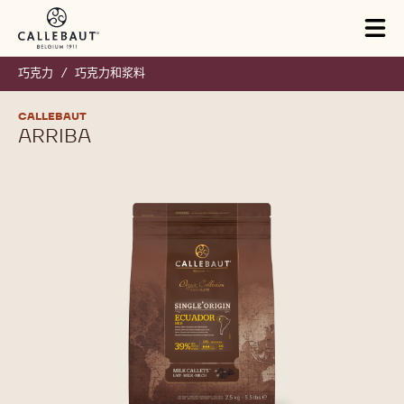
Skip to main content
Close
You are viewing this page in China - 简体中文.
Switch regions if you would like to see the content for your
location.
Tog
mai
nav
巧克力
/
巧克力和浆料
CALLEBAUT
ARRIBA