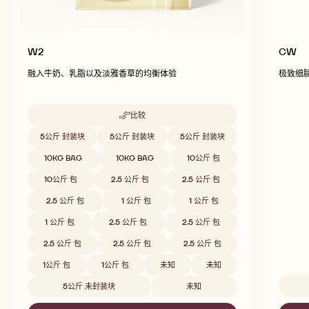
W2
CW
融入牛奶、乳脂以及淡雅香草的均衡体验
极致细
比较
-
W2
Beschikbare maten