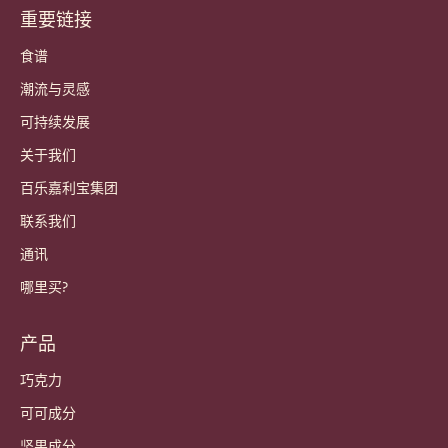
今天就加入我们的社区！
账户和设置
登录
Sign up now
China - 简体中文
重要链接
Footer
Callebaut
食谱
潮流与灵感
可持续发展
关于我们
百乐嘉利宝集团