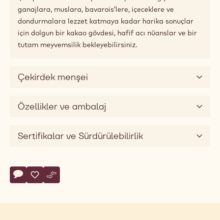
Eşleştirme önerileri
Ürün Açıklaması
Malzemelerinizi bu çok yönlü bitter çikolata ile
eşleştirin.
60-40-38 Numaralı Tarifle dengeye hakim olun: bir
yandan geniş bir kitleyi memnun edecek kadar yeterli
tatlılığa sahipken birçok tarifte güçlü lezzet yaratacak
derecede bitter çikolata.
Çok yönlü kullanım ve pralin kalıplama ve giydirmeden
ganajlara, muslara, bavarois’lere, içeceklere ve
dondurmalara lezzet katmaya kadar harika sonuçlar
için dolgun bir kakao gövdesi, hafif acı nüanslar ve bir
tutam meyvemsilik bekleyebilirsiniz.
Çekirdek menşei