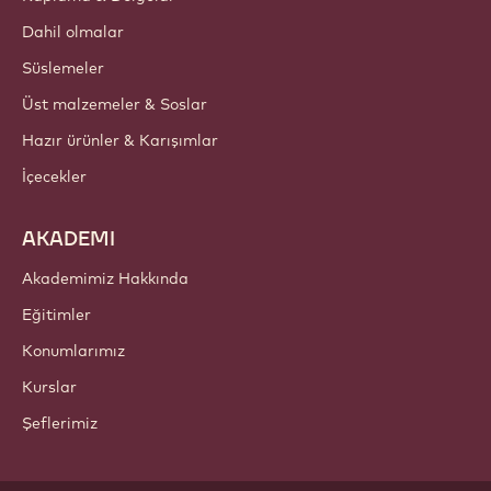
Bülten
Nereden satın alabilirim?
ÜRÜNLER
Çikolata
Kakao bileşenleri
Fındık bileşenleri
Kaplama & Dolgular
Dahil olmalar
Süslemeler
Üst malzemeler & Soslar
Hazır ürünler & Karışımlar
İçecekler