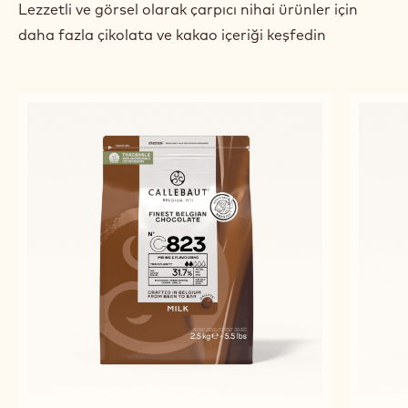
Vanc
previous
next
ÖNE ÇIKAN ÜRÜNLER
Lezzetli ve görsel olarak çarpıcı nihai ürünler için
daha fazla çikolata ve kakao içeriği keşfedin