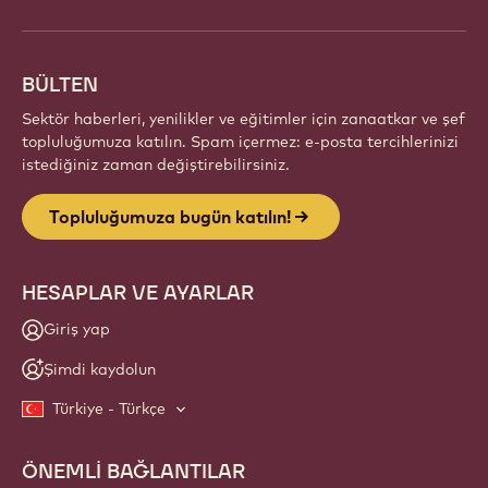
topluluğun parçası olun. Callebaut ile ilham paylaşın,
yeni eserler keşfedin ve zanaatınızı geliştirin.
Üye ol
Website
info
BÜLTEN
Sektör haberleri, yenilikler ve eğitimler için zanaatkar ve şef
topluluğumuza katılın. Spam içermez: e-posta tercihlerinizi
istediğiniz zaman değiştirebilirsiniz.