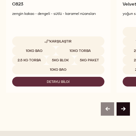
C823
Velve
zengin kakao - dengeli - sütlü - karamel nüansları
yoğun sü
Uygun 
KARŞILAŞTIR
-
C823
Uygun boyutlar
10KG BAG
10KG TORBA
2