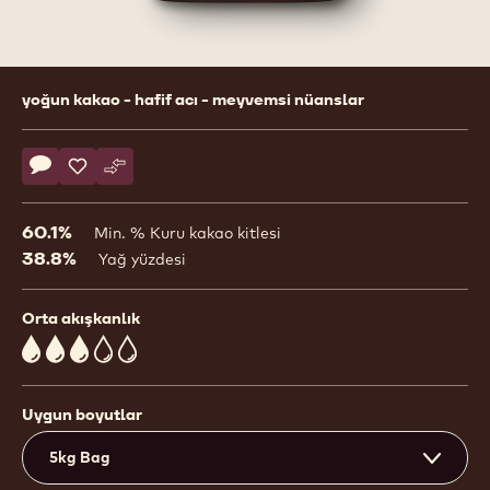
Product
yoğun kakao - hafif acı - meyvemsi nüanslar
information
Actions
Yorum yaz
- 60-40-38
Kaydet
- 60-40-38
Karşılaştır
- 60-40-38