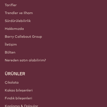
Topluluğumuza bugün katılın!
HESAPLAR VE AYARLAR
Giriş yap
Şimdi kaydolun
Türkiye - Türkçe
ÖNEMLİ BAĞLANTILAR
Footer
Callebaut
Tarifler
Trendler ve Ilham
Sürdürülebilirlik
Hakkımızda
Barry Callebaut Group
İletişim