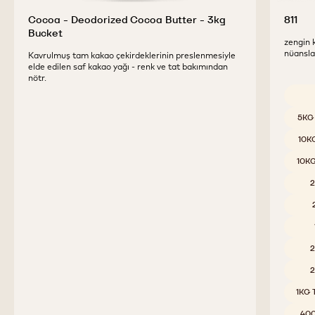
Cocoa - Deodorized Cocoa Butter - 3kg
811
Bucket
zengin 
nüansla
Kavrulmuş tam kakao çekirdeklerinin preslenmesiyle
elde edilen saf kakao yağı - renk ve tat bakımından
nötr.
Uygun 
5KG