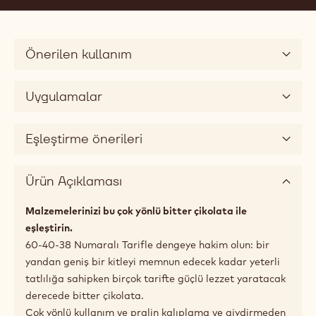
60.1%
Min. % Kuru kakao kitlesi
38.8%
Yağ yüzdesi
Orta akışkanlık
3
Uygun boyutlar
5kg Bag
Önerilen kullanım
Uygulamalar