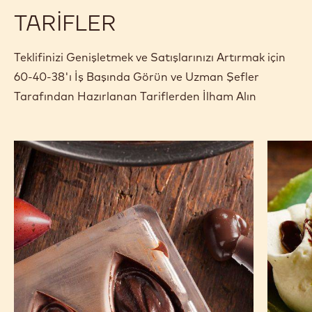
Özellikler ve ambalaj
Sertifikalar ve Sürdürülebilirlik
Actions
Yorum yaz
- 60-40-38
Kaydet
- 60-40-38
Karşılaştır
- 60-40-38
TARIFLER
Teklifinizi Genişletmek ve Satışlarınızı Artırmak için
60-40-38'ı İş Başında Görün ve Uzman Şefler
Tarafından Hazırlanan Tariflerden İlham Alın