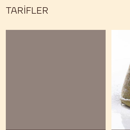
TARIFLER
Lav
Matchal
Pastası
Küçük
Turta
Kekler