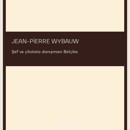
JEAN-PIERRE WYBAUW
Şef ve çikolata danışmanı Belçika
Yasushi
Sasaki