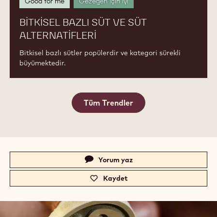
Good for me
Gezegen için iyi
BITKISEL BAZLI SÜT VE SÜT
ALTERNATIFLERI
Bitkisel bazlı sütler popülerdir ve kategori sürekli
büyümektedir.
Tüm Trendler
Actions
Yorum yaz
-
c
Kaydet
-
a
c
.
a
c
.