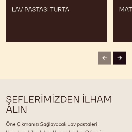
LAV PASTASI TURTA
MAT
previous
next
ŞEFLERIMIZDEN ILHAM
ALIN
Öne Çıkmanızı Sağlayacak Lav pastaleri