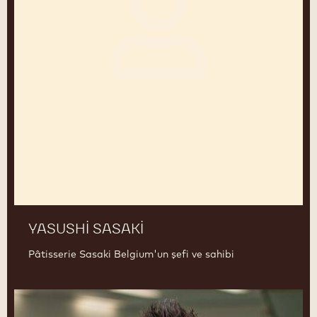
YASUSHI SASAKI
Pâtisserie Sasaki Belgium'un şefi ve sahibi
Bertrand
Busquet