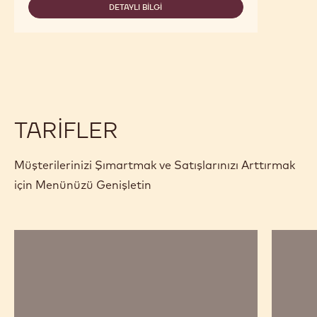
DETAYLI BILGI
-
W2
TARIFLER
Müşterilerinizi Şımartmak ve Satışlarınızı Arttırmak
için Menünüzü Genişletin
Klasik
Lav
Çikolatalı
Pastası
Madlenler
Turta