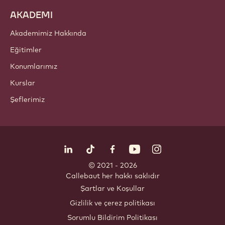
AKADEMI
Akademimiz Hakkında
Eğitimler
Konumlarımız
Kurslar
Şeflerimiz
Bizi takip edin
LinkedIn
TikTok
Opens in a new window.
Opens in a new window.
Facebook
YouTube
Opens in a new window
Instagram
Opens in a new w
Opens in
© 2021 - 2026
Callebaut
.
her hakkı saklıdır
Footer
Şartlar ve Koşullar
-
Gizlilik ve çerez politikası
meta
Sorumlu Bildirim Politikası
navigation