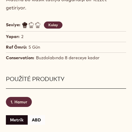
getiriyor.
Seviye:
Kolay
Yapar:
2
Raf Ömrü:
5 Gün
Conservation:
Buzdolabında 8 dereceye kadar
POUŽITÉ PRODUKTY
Hamur
Metrik
ABD