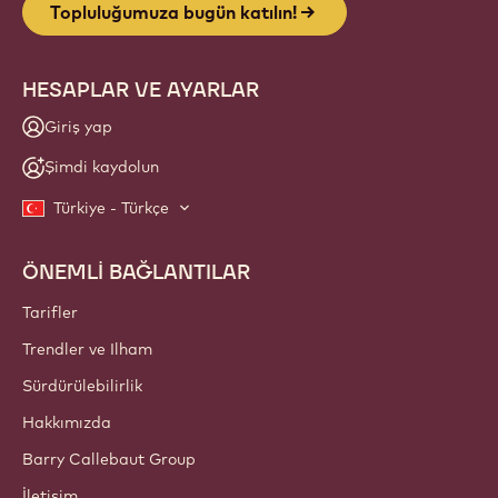
Topluluğumuza bugün katılın!
HESAPLAR VE AYARLAR
Giriş yap
Şimdi kaydolun
Türkiye - Türkçe
ÖNEMLİ BAĞLANTILAR
Footer
Callebaut
Tarifler
Trendler ve Ilham
Sürdürülebilirlik
Hakkımızda
Barry Callebaut Group
İletişim