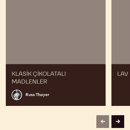
KLASIK ÇIKOLATALI
LAV
MADLENLER
Russ
Russ Thayer
Thayer
previous
next