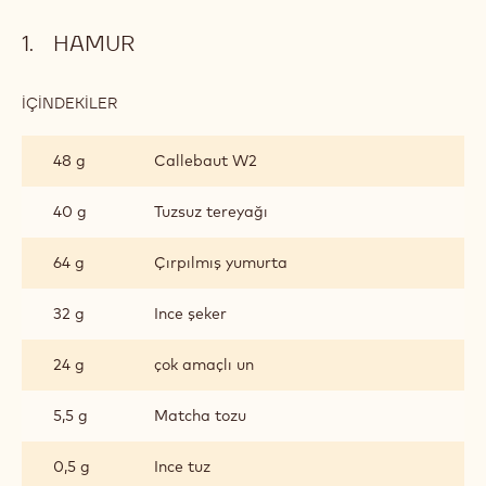
HAMUR
İÇINDEKILER
:
HAMUR
48 g
Callebaut W2
40 g
Tuzsuz tereyağı
64 g
Çırpılmış yumurta
32 g
Ince şeker
24 g
çok amaçlı un
5,5 g
Matcha tozu
0,5 g
Ince tuz