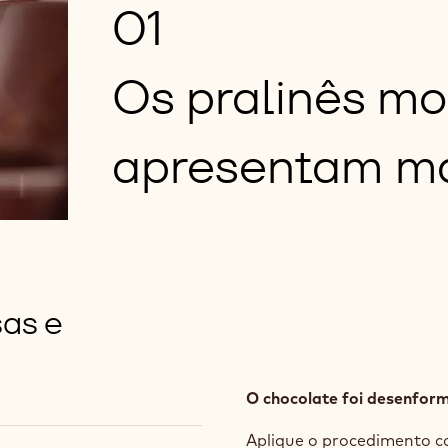
01
Os pralinês m
apresentam m
sas e
O chocolate foi desenfor
Aplique o procedimento c