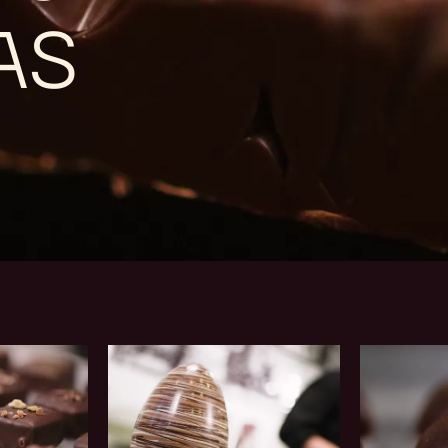
AS
Figuras
Bloom
ocas
no
chocolate