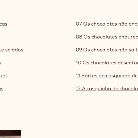
cas
07 Os chocolates não en
08 Os chocolates endure
te selados
09 Os chocolates não so
s
10 Os chocolates desenf
ual
11 Partes da casquinha d
as
12 A casquinha de chocol