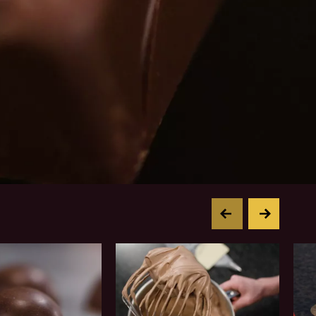
previous
next
Mousse
Mis
de
par
chocolate
pul
para
de