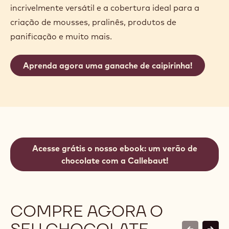
CHOCOLATE AMARGO
O Chocolate Amargo 811 tem um sabor encorpado,
corpo sólido de cacau e notas finas e frutadas. Com
um teor de cacau de 54,5%, ele pode adicionar
profundidade e riqueza às suas criações de
chocolate sem sobrecarregar sabores mais
delicados. O melhor de tudo é que 811 é
incrivelmente versátil e a cobertura ideal para a
criação de mousses, pralinês, produtos de
panificação e muito mais.
Aprenda agora uma ganache de caipirinha!