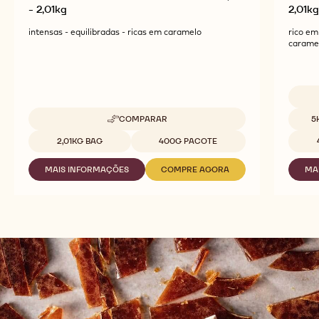
Chocolate Gold Caramelo Callebaut 30,4%
Choco
- 2,01kg
2,01k
intensas - equilibradas - ricas em caramelo
rico em
carame
Tamanh
COMPARAR
5
-
CHOCOLATE
Tamanhos disponíveis