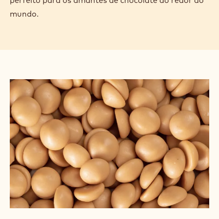
CHOCOLATE BRANCO
Esse chocolate é o mais belga possível! Feito
principalmente do leite de vacas que pastam em
gramados belgas e açúcar de beterraba cultivado
localmente, o Chocolate Branco W2 28% oferece
notas pronunciadas de leite, creme, caramelo e
baunilha que estão em perfeito equilíbrio. Sua
versatilidade e profundidade de sabor o tornam
perfeito para os amantes de chocolate ao redor do
mundo.