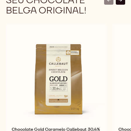
Acesse grátis o nosso ebook: um verão de
chocolate com a Callebaut!
COMPRE AGORA O
SEU CHOCOLATE
previous
next
BELGA ORIGINAL!