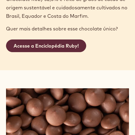
CHOCOLATE RUBY
A cor rosa natural e o sabor frutado do Ruby
oferecem aos chefs oportunidades para
combinações completamente inéditas e inovadoras.
Conhecido como o "quarto tipo" de chocolate, o
Chocolate Ruby 32,5% é feito de grãos de cacau de
origem sustentável e cuidadosamente cultivados no
Brasil, Equador e Costa do Marfim.
Quer mais detalhes sobre esse chocolate único?
Acesse a Enciclopédia Ruby!