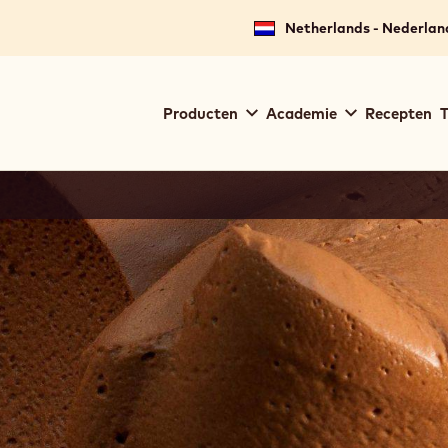
Netherlands - Nederlan
Main
Producten
Academie
Recepten
T
navigation
Callebaut