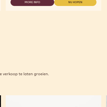
BUTTER
MORE INFO
NU KOPEN
-
-
COCOA
COCOA
BUTTER
BUTTER
e verkoop te laten groeien.
Alto
el