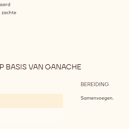
daard
e zachte
 BASIS VAN GANACHE
BEREIDING
:
MELKC
OP
Samenvoegen.
BASIS
VAN
GANAC