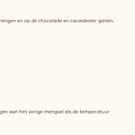
HOCOLADEMOUSSE
engen en op de chocolade en cacaoboter gieten.
HE
HOCOLADEMOUSSE
HE
HOCOLADEMOUSSE
en aan het vorige mengsel als de temperatuur
HE