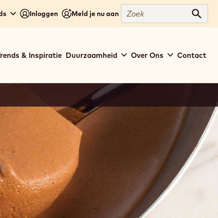
Zoek
ds
Inloggen
Meld je nu aan
Zoek
rends & Inspiratie
Duurzaamheid
Over Ons
Contact