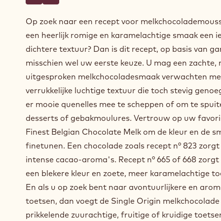
Schrijf een commentaar op
- Melkchocolademousse op basis van ganache
Opslaan
- Melkchocolademousse op basis van ganache
Op zoek naar een recept voor melkchocolademous
een heerlijk romige en karamelachtige smaak een i
dichtere textuur? Dan is dit recept, op basis van g
misschien wel uw eerste keuze. U mag een zachte,
uitgesproken melkchocoladesmaak verwachten me
verrukkelijke luchtige textuur die toch stevig genoe
er mooie quenelles mee te scheppen of om te spuit
desserts of gebakmoulures. Vertrouw op uw favori
Finest Belgian Chocolate Melk om de kleur en de s
finetunen. Een chocolade zoals recept n° 823 zorgt
intense cacao-aroma's. Recept n° 665 of 668 zorgt
een blekere kleur en zoete, meer karamelachtige to
En als u op zoek bent naar avontuurlijkere en arom
toetsen, dan voegt de Single Origin melkchocolade
prikkelende zuurachtige, fruitige of kruidige toetse