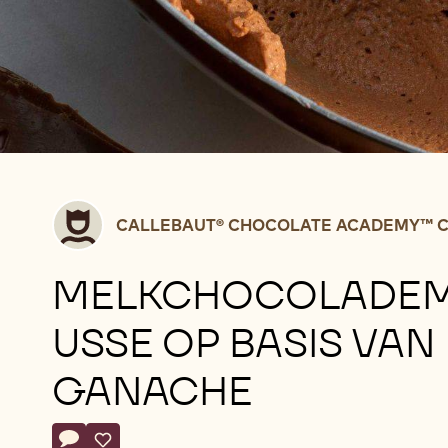
Callebaut®
CALLEBAUT® CHOCOLATE ACADEMY™ C
CHOCOLATE
ACADEMY™
MELKCHOCOLADE
centre
Belgium
USSE OP BASIS VAN
GANACHE
Actions