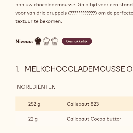
aan uw chocolademousse. Ga altijd voor een stan
voor van drie druppels (????????????) om de perfect
textuur te bekomen.
Niveau:
Gemakkelijk
MELKCHOCOLADEMOUSSE OP
INGREDIËNTEN
:
MELKCHOCOLADEMOUSSE
OP
252 g
Callebaut 823
BASIS
VAN
22 g
Callebaut Cocoa butter
GANACHE