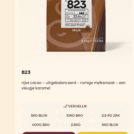
823
rijke cacao – uitgebalanceerd – romige melksmaak – een
vleugje karamel
VERGELIJK
-
823
Beschikbare maten
5KG BLOK
10KG BAG
2.5 KG ZAK
400G BAG
2.5KG
5KG BLOK