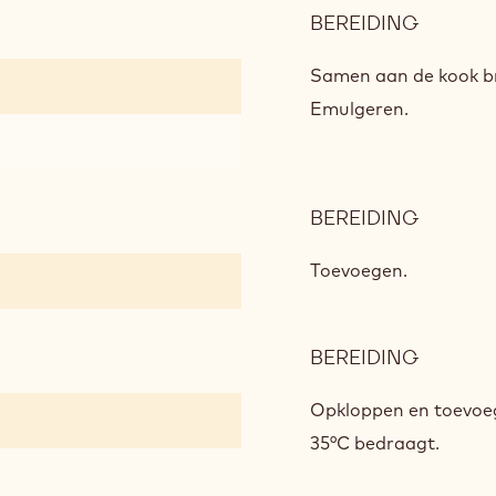
BEREIDING
:
MELKC
OP
Samen aan de kook br
BASIS
Emulgeren.
VAN
GANAC
BEREIDING
:
MELKC
OP
Toevoegen.
BASIS
VAN
GANAC
BEREIDING
:
MELKC
OP
Opkloppen en toevoeg
BASIS
35°C bedraagt.
VAN
GANAC