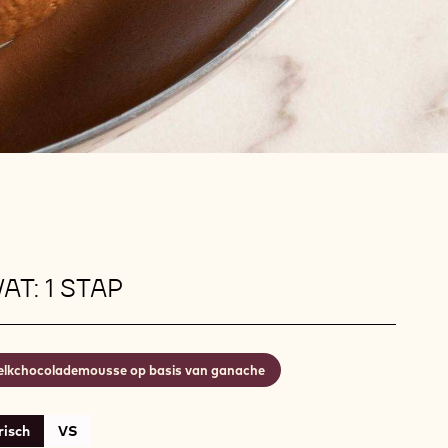
AT: 1 STAP
lkchocolademousse op basis van ganache
isch
VS