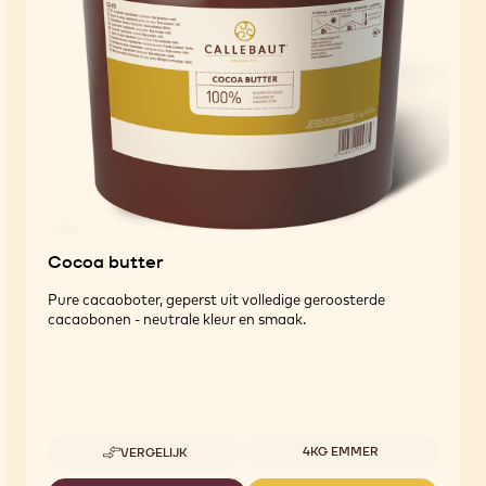
Cocoa butter
Pure cacaoboter, geperst uit volledige geroosterde
cacaobonen - neutrale kleur en smaak.
Beschikbare maten
4KG EMMER
VERGELIJK
-
COCOA