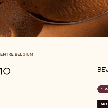
ENTRE BELGIUM
MO
BEV
Me
Metr