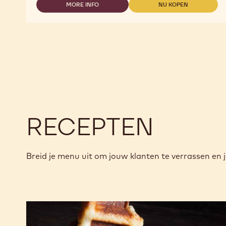
MORE INFO
NU KOPEN
-
-
823
823
RECEPTEN
Breid je menu uit om jouw klanten te verrassen en j
Oblong
wafels