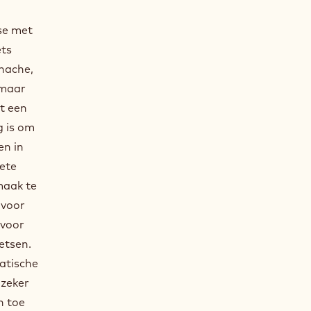
se met
ets
anache,
 maar
t een
g is om
en in
ete
maak te
 voor
 voor
etsen.
atische
 zeker
n toe