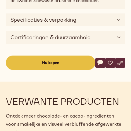
de kwaliteitsbewuste artisanale chocolatier.
Specificaties & verpakking
Certificeringen & duurzaamheid
Actions
Nu kopen
Schrijf een co
- Callebaut Sel
Opslaan
- Callebau
Verge
- Cal
(opens
a
modal
window)
VERWANTE PRODUCTEN
Ontdek meer chocolade- en cacao-ingrediënten
voor smakelijke en visueel verbluffende afgewerkte