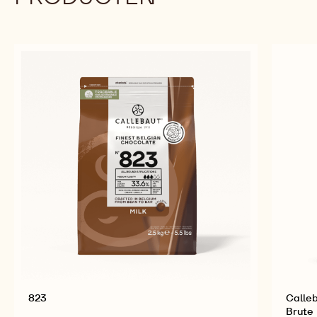
823
Calleb
Brute