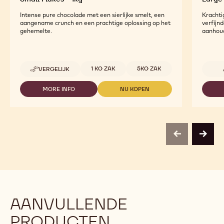
Intense pure chocolade met een sierlijke smelt, een
Krachti
aangename crunch en een prachtige oplossing op het
verfijn
gehemelte.
aanhou
Beschikbare maten
1 KG ZAK
5KG ZAK
VERGELIJK
-
CALLEBAUT
SELECTION
MORE INFO
NU KOPEN
-
-
-
CALLEBAUT
CALLEBAUT
DARK
SELECTION
SELECTION
CHOCOLATE
-
-
SMALL
DARK
DARK
FLAKES
CHOCOLATE
CHOCOLATE
-
previous
next
SMALL
SMALL
1KG
FLAKES
FLAKES
-
-
1KG
1KG
AANVULLENDE
PRODUCTEN