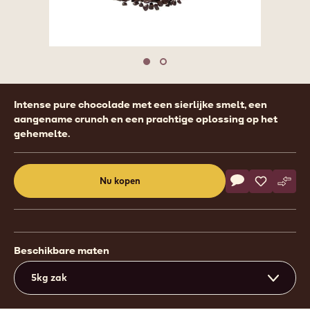
Move to slide 1
Move to slide 2
Product
Intense pure chocolade met een sierlijke smelt, een
information
aangename crunch en een prachtige oplossing op het
gehemelte.
Actions
Nu kopen
Schrijf een co
- Callebaut Sel
Opslaan
- Callebau
Verge
- Cal
(opens
a
modal
window)
Beschikbare maten
5kg zak