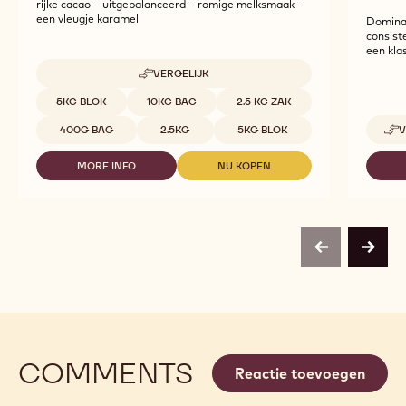
rijke cacao – uitgebalanceerd – romige melksmaak –
een vleugje karamel
Dominan
consist
een kla
VERGELIJK
-
823
Beschikbare maten
5KG BLOK
10KG BAG
2.5 KG ZAK
400G BAG
2.5KG
5KG BLOK
V
MORE INFO
NU KOPEN
-
-
823
823
previous
next
COMMENTS
Reactie toevoegen