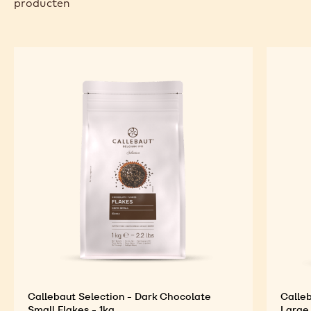
producten
Callebaut Selection - Dark Chocolate
Calleb
Small Flakes - 1kg
Large 