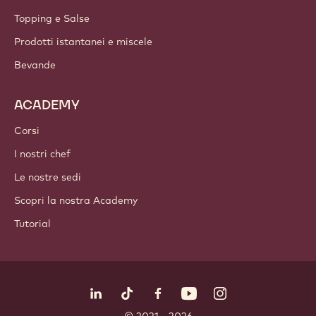
Topping e Salse
Prodotti istantanei e miscele
Bevande
ACADEMY
Corsi
I nostri chef
Le nostre sedi
Scopri la nostra Academy
Tutorial
Seguici
LinkedIn
TikTok
Opens in a new window.
Opens in a new window.
Facebook
YouTube
Opens in a new window
Instagram
Opens in a new w
Opens in