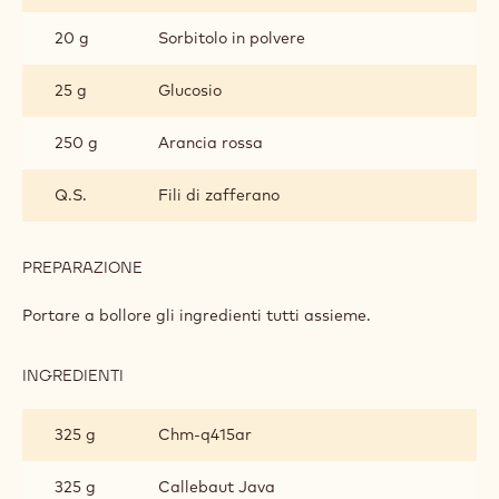
ROSSE
E
20 g
Sorbitolo in polvere
ZAFFERANO
25 g
Glucosio
250 g
Arancia rossa
Q.S.
Fili di zafferano
PREPARAZIONE
:
GANACHE
DI
Portare a bollore gli ingredienti tutti assieme.
ARANCE
ROSSE
E
INGREDIENTI
:
ZAFFERANO
GANACHE
DI
325 g
Chm-q415ar
ARANCE
ROSSE
E
325 g
Callebaut Java