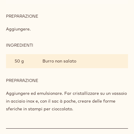
ZAFFERANO
PREPARAZIONE
:
GANACHE
DI
Aggiungere.
ARANCE
ROSSE
E
INGREDIENTI
:
ZAFFERANO
GANACHE
DI
50 g
Burro non salato
ARANCE
ROSSE
E
ZAFFERANO
PREPARAZIONE
:
GANACHE
DI
Aggiungere ed emulsionare. Far cristallizzare su un vassoio
ARANCE
in acciaio inox e, con il sac à poche, creare delle forme
ROSSE
sferiche in stampi per cioccolato.
E
ZAFFERANO