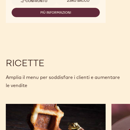
2.5KG SACCO
CONFRONTO
-
JAVA
PIÙ INFORMAZIONI
-
JAVA
RICETTE
Amplia il menu per soddisfare i clienti e aumentare
le vendite
Waffle
L'Alto
bislunghi