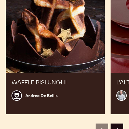
WAFFLE BISLUNGHI
L'AL
Andrea
Mart
Andrea De Bellis
De
Diez
Bellis