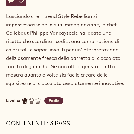
Actions
Scrivi un commento
- Scomposizione
Salvare
- Scomposizione
Lasciando che il trend Style Rebellion si
impossessasse della sua immaginazione, lo chef
Callebaut Philippe Vancayseele ha ideato una
ricetta che scardina i codici: una combinazione di
colori folli e sapori insoliti per un’interpretazione
deliziosamente fresca della barretta di cioccolato
farcita di ganache. Se non altro, questa ricetta
mostra quanto a volte sia facile creare delle
squisitezze di cioccolato assolutamente innovative.
Livello:
Facile
CONTENENTE: 3 PASSI