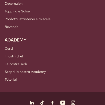
Decorazioni
Topping e Salse
Prodotti istantanei e miscele
Bevande
ACADEMY
Corsi
I nostri chef
Le nostre sedi
Scopri la nostra Academy
Tutorial
Seguici
LinkedIn
TikTok
Opens in a new window.
Opens in a new window.
Facebook
YouTube
Opens in a new window
Instagram
Opens in a new w
Opens in