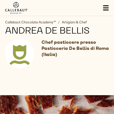
Skip to main content
Tog
mai
nav
Callebaut Chocolate Academy™
/
Artigiani & Chef
ANDREA DE BELLIS
Chef pasticcere presso
Pasticceria De Bellis di Roma
(Italia)