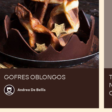
CA
CO
CA
GO
GOFRES OBLONGOS
Andrea
Andrea De Bellis
De
Bellis