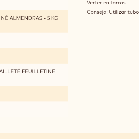
Verter en tarros.
ALM
Consejo: Utilizar tubo
CRU
LINÉ ALMENDRAS - 5 KG
AILLETÉ FEUILLETINE -