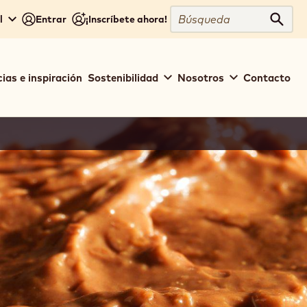
Búsqueda
l
Entrar
¡Inscríbete ahora!
Búsq
ias e inspiración
Sostenibilidad
Nosotros
Contacto