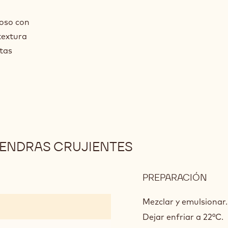
moso con
textura
ntas
ENDRAS CRUJIENTES
PREPARACIÓN
:
PAS
DE
Mezclar y emulsionar.
CHO
Dejar enfriar a 22°C.
Y