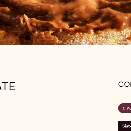
ATE
CON
Pa
Sis