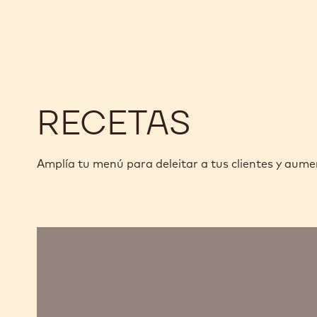
FEUILLETINE
FEUILLETINE
KG
-
-
-
2,5
2,5
BOLSA
KG
KG
-
-
BOLSA
BOLSA
RECETAS
Amplía tu menú para deleitar a tus clientes y aume
BOMBONES
BAÑADOS
DE
GANACHE
AL