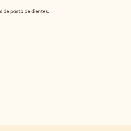
ENDRAS
s de pasta de dientes.
JIENTES