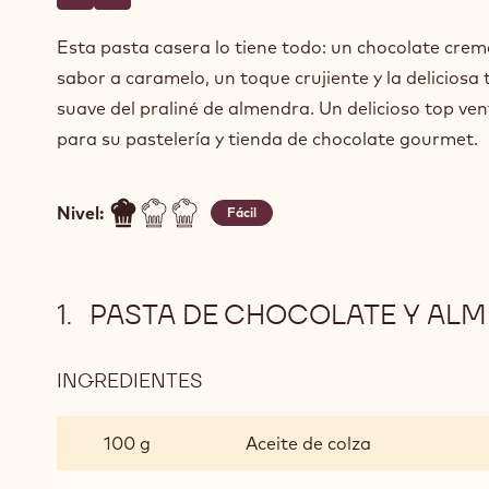
Escriba un comentario
- Pasta de chocolate y almendra crujiente
Guardar
- Pasta de chocolate y almendra crujiente
Esta pasta casera lo tiene todo: un chocolate cre
sabor a caramelo, un toque crujiente y la deliciosa 
suave del praliné de almendra. Un delicioso top ve
para su pastelería y tienda de chocolate gourmet.
Nivel:
Fácil
PASTA DE CHOCOLATE Y ALM
INGREDIENTES
:
PASTA
DE
100 g
Aceite de colza
CHOCOLATE
Y