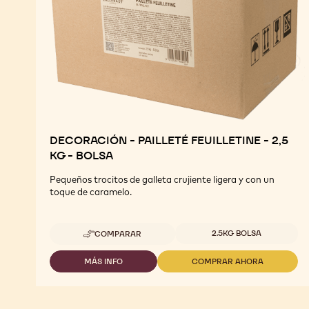
DECORACIÓN - PAILLETÉ FEUILLETINE - 2,5
KG - BOLSA
Pequeños trocitos de galleta crujiente ligera y con un
toque de caramelo.
Tamaños disponibles
2.5KG BOLSA
COMPARAR
-
DECORACIÓN
-
MÁS INFO
COMPRAR AHORA
-
-
PAILLETÉ
DECORACIÓN
DECORACIÓN
FEUILLETINE
-
-
-
PAILLETÉ
PAILLETÉ
2,5