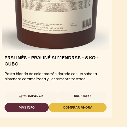
PRALINÉS - PRALINÉ ALMENDRAS - 5 KG -
CUBO
Pasta blanda de color marrón dorado con un sabor a
almendra caramelizada y ligeramente tostada.
Tamaños disponibles
5KG CUBO
COMPARAR
-
PRALINÉS
-
MÁS INFO
COMPRAR AHORA
-
-
PRALINÉ
PRALINÉS
PRALINÉS
ALMENDRAS
-
-
-
PRALINÉ
PRALINÉ
5