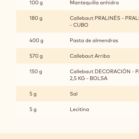
100 g
Mantequilla anhidra
ALMENDRAS
CRUJIENTES
180 g
Callebaut PRALINÉS - PRA
- CUBO
400 g
Pasta de almendras
570 g
Callebaut Arriba
150 g
Callebaut DECORACIÓN - P
2,5 KG - BOLSA
5 g
Sal
5 g
Lecitina