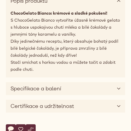
Dostupná balení
1.6 kg pytel
Doporučené použití
Popis produktu
ChocoGelato Bianco: krémové a sladké pokušení!
S ChocoGelato Bianco vytvoříte úžasně krémové gelato
s hluboce uspokojivou chutí mléka a bílé čokolády a
jemnými tóny karamelu a vanilky.
Díky jedinečnému receptu, který obsahuje bohatý podíl
bílé belgické čokolády, je příprava zmrzliny z bílé
čokolády jednoduší, než kdy dříve!