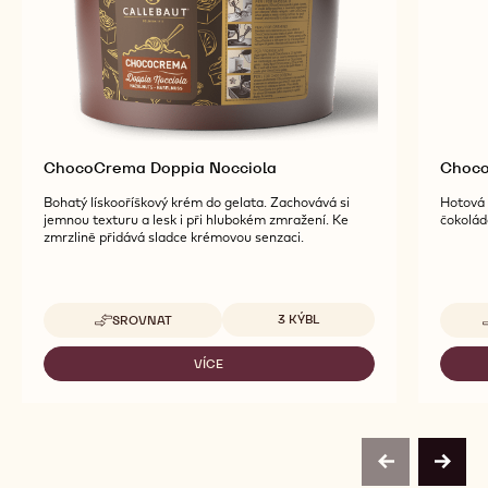
ChocoCrema Doppia Nocciola
Choco
Bohatý lískooříškový krém do gelata. Zachovává si
Hotová 