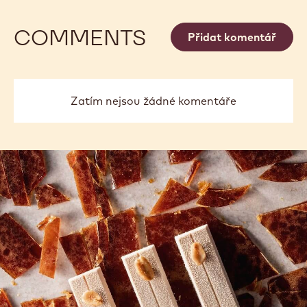
Dostupná balení
2.5KG PYTEL
SROVNAT
S
-
ICE
CHOCOLATE
VÍCE
-
WHITE
ICE
CHOCOLATE
WHITE
previous
next
COMMENTS
Přidat komentář
Zatím nejsou žádné komentáře