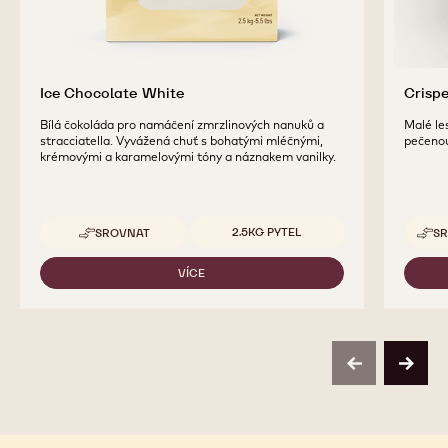
Ice Chocolate White
Crisp
Bílá čokoláda pro namáčení zmrzlinových nanuků a
Malé les
stracciatella. Vyvážená chuť s bohatými mléčnými,
pečenou
krémovými a karamelovými tóny a náznakem vanilky.