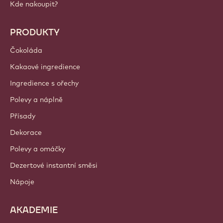
Callebaut
Recepty
Trendy a Inspirace
Udržitelnost
O nás
Barry Callebaut Group
Kontaktujte nás
Newsletter
Kde nakoupit?
PRODUKTY
Čokoláda
Kakaové ingredience
Ingredience s ořechy