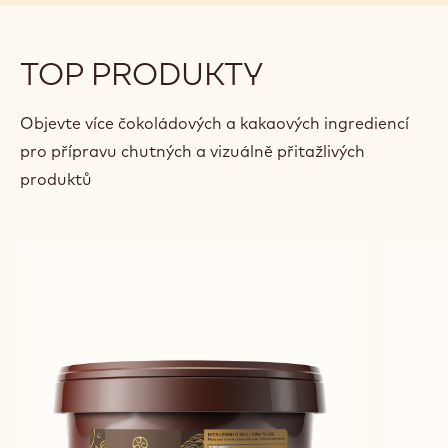
KRÉMOVÝ NANUK Z BÍLÉ
GOL
ČOKOLÁDY
Ciro
Ciro Fraddanno
Fraddanno
previous
next
TOP PRODUKTY
Objevte více čokoládových a kakaových ingrediencí
pro přípravu chutných a vizuálně přitažlivých
produktů