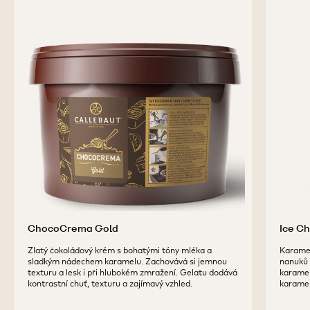
ChocoCrema Gold
Ice C
Zlatý čokoládový krém s bohatými tóny mléka a
Karamel
sladkým nádechem karamelu. Zachovává si jemnou
nanuků a
texturu a lesk i při hlubokém zmražení. Gelatu dodává
karamel
kontrastní chuť, texturu a zajímavý vzhled.
karamel