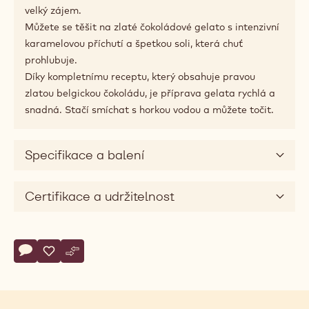
velký zájem.
Můžete se těšit na zlaté čokoládové gelato s intenzivní
karamelovou příchutí a špetkou soli, která chuť
prohlubuje.
Díky kompletnímu receptu, který obsahuje pravou
zlatou belgickou čokoládu, je příprava gelata rychlá a
snadná. Stačí smíchat s horkou vodou a můžete točit.
Specifikace a balení
Certifikace a udržitelnost
Actions
Napsat komentář
- ChocoGelato Gold
Uložit
- ChocoGelato Gold
Srovnat
- ChocoGelato Gold