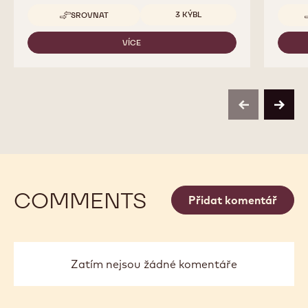
Dostupná balení
3 KÝBL
SROVNAT
-
CHOCOCREMA
GOLD
VÍCE
-
CHOCOCREMA
GOLD
previous
next
COMMENTS
Přidat komentář
Zatím nejsou žádné komentáře