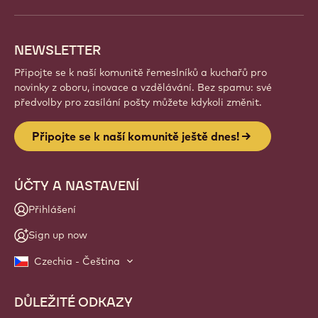
NEWSLETTER
Připojte se k naší komunitě řemeslníků a kuchařů pro
novinky z oboru, inovace a vzdělávání. Bez spamu: své
předvolby pro zasílání pošty můžete kdykoli změnit.
Připojte se k naší komunitě ještě dnes!
ÚČTY A NASTAVENÍ
Přihlášení
Sign up now
Czechia - Čeština
DŮLEŽITÉ ODKAZY
Footer