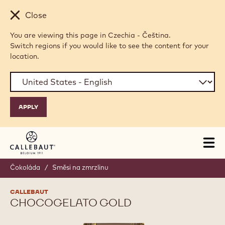
Skip to main content
Close
You are viewing this page in Czechia - Čeština.
Switch regions if you would like to see the content for your
location.
Tog
mai
nav
Čokoláda
/
Směsi na zmrzlinu
CALLEBAUT
CHOCOGELATO GOLD