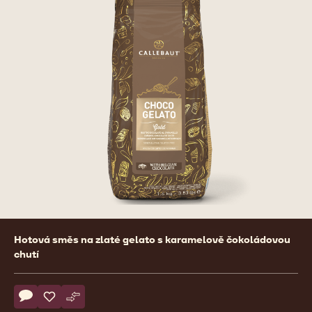
Product
Hotová směs na zlaté gelato s karamelově čokoládovou
information
chutí
Actions
Napsat komentář
- ChocoGelato Gold
Uložit
- ChocoGelato Gold
Srovnat
- ChocoGelato Gold