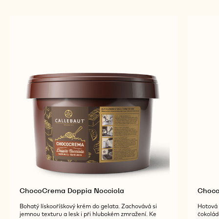
ChocoCrema Doppia Nocciola
Choco
Bohatý lískooříškový krém do gelata. Zachovává si
Hotová 
jemnou texturu a lesk i při hlubokém zmražení. Ke
čokolád