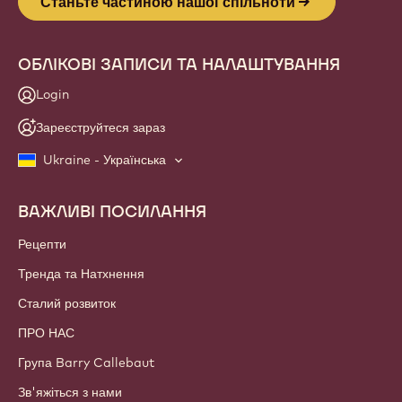
Станьте частиною нашої спільноти
ОБЛІКОВІ ЗАПИСИ ТА НАЛАШТУВАННЯ
Login
Зареєструйтеся зараз
Ukraine - Українська
ВАЖЛИВІ ПОСИЛАННЯ
Footer
Callebaut
Рецепти
Тренда та Натхнення
Сталий розвиток
ПРО НАС
Група Barry Callebaut
Зв'яжіться з нами