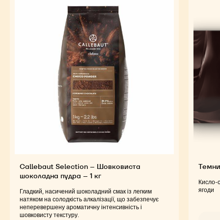
Callebaut Selection – Шовковиста
Темний
шоколадна пудра – 1 кг
Кисло-с
ягоди
Гладкий, насичений шоколадний смак із легким
натяком на солодкість алкалізації, що забезпечує
неперевершену ароматичну інтенсивність і
шовковисту текстуру.