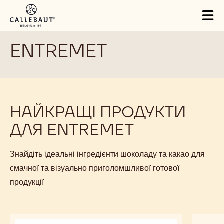
Skip to main content
Tog
mai
nav
ENTREMET
НАЙКРАЩІ ПРОДУКТИ
ДЛЯ ENTREMET
Знайдіть ідеальні інгредієнти шоколаду та какао для
смачної та візуально приголомшливої готової
продукції